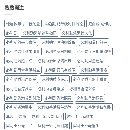
熱點關注
他達拉非每日低劑量
勃起功能障礙每日治療
威而鋼 副作用
必利勁
必利勁劑量調整指南
必利勁效果最大化
必利勁效果真實性
必利勁早洩治療效果
必利勁最佳效果
必利勁最佳效果用量
必利勁每日劑量
必利勁每日用量調整
必利勁治療早洩
必利勁治療早洩原理
必利勁用量建議
必利勁用量香港醫生
必利勁真的有效嗎
必利勁香港價格
必利勁香港屈臣氏
必利勁香港正品
必利勁香港網上購買
必利勁香港萬寧
必利勁香港藥房
必利勁香港評價
必利勁香港貨到付款
必利勁香港購買
必利勁香港送貨
必利勁香港醫生
必利勁香港醫生諮詢
必利勁香港隱私包裝
早洩
暈厥
犀利士5mg副作用
犀利士5mg效果
犀利士5mg正品
犀利士5mg每日錠
犀利士5mg醫生