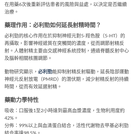
在用藥6次後重新評估患者的風險與益處，以決定是否繼續
治療。
藥理作用：必利勁如何延長射精時間？
必利勁的核心作用在於抑制神經元對5-羥色胺（5-HT）的
再攝取，影響神經遞質在突觸間的濃度，從而調節射精反
射。人體射精主要由交感神經系統控制，通過脊髓反射中心
及腦幹相關核團調節。
動物研究顯示，
必利勁
能抑制射精反射驅動，延長陰部運動
神經元反射放電（PMRD）的潛伏期，減少射精反射的持續
時間，從而有效延遲射精。
藥動力學特性
吸收：口服後1至2小時達到最高血漿濃度，生物利用度約
42%。
分佈：99%以上與血清蛋白結合，活性代謝物去甲基必利勁
結合率達98.5%。