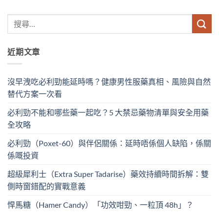
近期文章
沒早洩吃必利勁能延時嗎？健康男性服藥真相、風險與自然
替代方案一次看
必利勁不能和哪些藥一起吃？5 大禁忌藥物清單與安全用藥
全攻略
必利勁（Poxet-60）與伴侶關係：延時唔係個人缺陷，係關
係嘅投資
超級犀利士（Extra Super Tadarise）藥效持續時間拆解：雙
側時窗錯配的實戰意義
悍馬糖（Hamer Candy）「功效咁勁、一粒頂 48h」？