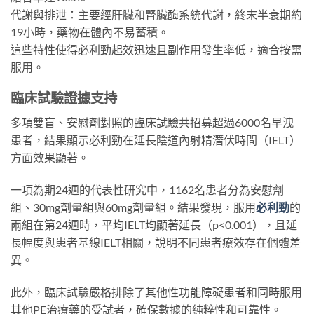
代謝與排泄：主要經肝臟和腎臟酶系統代謝，終末半衰期約
19小時，藥物在體內不易蓄積。
這些特性使得必利勁起效迅速且副作用發生率低，適合按需
服用。
臨床試驗證據支持
多項雙盲、安慰劑對照的臨床試驗共招募超過6000名早洩
患者，結果顯示必利勁在延長陰道內射精潛伏時間（IELT）
方面效果顯著。
一項為期24週的代表性研究中，1162名患者分為安慰劑
組、30mg劑量組與60mg劑量組。結果發現，服用
必利勁
的
兩組在第24週時，平均IELT均顯著延長（p<0.001），且延
長幅度與患者基線IELT相關，說明不同患者療效存在個體差
異。
此外，臨床試驗嚴格排除了其他性功能障礙患者和同時服用
其他PE治療藥的受試者，確保數據的純粹性和可靠性。