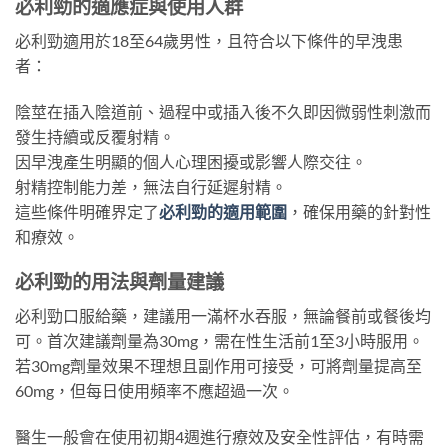
必利勁的適應症與使用人群
必利勁適用於18至64歲男性，且符合以下條件的早洩患
者：
陰莖在插入陰道前、過程中或插入後不久即因微弱性刺激而
發生持續或反覆射精。
因早洩產生明顯的個人心理困擾或影響人際交往。
射精控制能力差，無法自行延遲射精。
這些條件明確界定了
必利勁的適用範圍
，確保用藥的針對性
和療效。
必利勁的用法與劑量建議
必利勁口服給藥，建議用一滿杯水吞服，無論餐前或餐後均
可。首次建議劑量為30mg，需在性生活前1至3小時服用。
若30mg劑量效果不理想且副作用可接受，可將劑量提高至
60mg，但每日使用頻率不應超過一次。
醫生一般會在使用初期4週進行療效及安全性評估，有時需