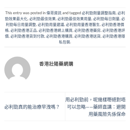
This entry was posted in
偉哥資訊
and tagged
必利勁劑量調整指南
,
必利
勁效果最大化
,
必利勁最佳效果
,
必利勁最佳效果用量
,
必利勁每日劑量
,
必
利勁每日用量調整
,
必利勁用量建議
,
必利勁用量香港醫生
,
必利勁香港價
格
,
必利勁香港正品
,
必利勁香港網上購買
,
必利勁香港藥房
,
必利勁香港評
價
,
必利勁香港貨到付款
,
必利勁香港購買
,
必利勁香港送貨
,
必利勁香港隱
私包裝
.
香港壯陽藥網購
用必利勁前，呢幾樣嘢絕對唔
必利勁真的能治療早洩嗎？
可以忽略——藥師直講：避開
用藥風險先係保命