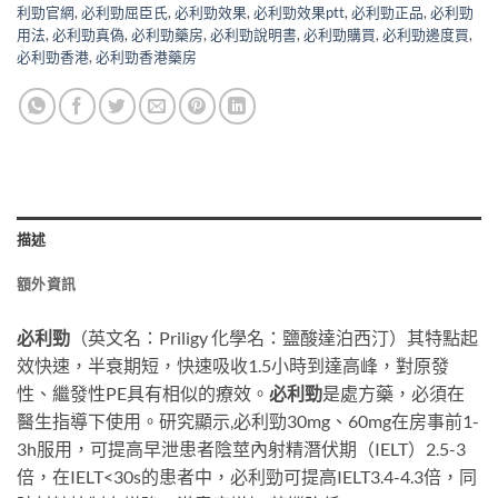
利勁官網
,
必利勁屈臣氏
,
必利勁效果
,
必利勁效果ptt
,
必利勁正品
,
必利勁
用法
,
必利勁真偽
,
必利勁藥房
,
必利勁說明書
,
必利勁購買
,
必利勁邊度買
,
必利勁香港
,
必利勁香港藥房
描述
額外資訊
必利勁
（英文名：Priligy 化學名：鹽酸達泊西汀）其特點起
效快速，半衰期短，快速吸收1.5小時到達高峰，對原發
性、繼發性PE具有相似的療效。
必利勁
是處方藥，必須在
醫生指導下使用。研究顯示,必利勁30mg、60mg在房事前1-
3h服用，可提高早泄患者陰莖內射精潛伏期（IELT）2.5-3
倍，在IELT<30s的患者中，必利勁可提高IELT3.4-4.3倍，同