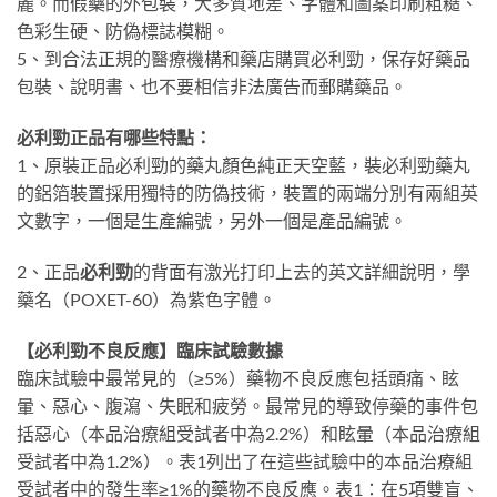
麗。而假藥的外包裝，大多質地差、字體和圖案印刷粗糙、
色彩生硬、防偽標誌模糊。
5、到合法正規的醫療機構和藥店購買必利勁，保存好藥品
包裝、說明書、也不要相信非法廣告而郵購藥品。
必利勁正品有哪些特點：
1、原裝正品必利勁的藥丸顏色純正天空藍，裝必利勁藥丸
的鋁箔裝置採用獨特的防偽技術，裝置的兩端分別有兩組英
文數字，一個是生產編號，另外一個是產品編號。
2、正品
必利勁
的背面有激光打印上去的英文詳細說明，學
藥名（POXET-60）為紫色字體。
【必利勁不良反應】臨床試驗數據
臨床試驗中最常見的（≥5%）藥物不良反應包括頭痛、眩
暈、惡心、腹瀉、失眠和疲勞。最常見的導致停藥的事件包
括惡心（本品治療組受試者中為2.2%）和眩暈（本品治療組
受試者中為1.2%）。表1列出了在這些試驗中的本品治療組
受試者中的發生率≥1%的藥物不良反應。表1：在5項雙盲、