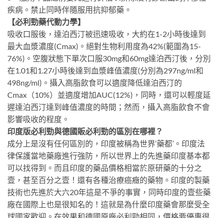
疾病。禁止同時伴隨服用抗抑郁藥。
【必利勁藥代動力學】
吸收口服後，達泊西汀被迅速吸收，大約在1-2小時後達到
最大血漿濃度(Cmax)。絕對生物利用度為42%(範圍為15-
76%)。空腹狀態下單次口服30mg和60mg達泊西汀後，分別
在1.01和1.27小時後達到血漿峰值濃度(分別為297ng/ml和
498ng/ml)。攝入高脂飲食可以適度降低達泊西汀的
Cmax（10%）並適度增加AUC(12%)，同時，還可以輕度延
遲達泊西汀達到峰值濃度的時間；然而，攝入高脂飲食不會
影響吸收的程度。
印度版必利勁與德國販必利勁的區別在哪裡？
成分上是沒有任何區別的，印度被稱為世界‘藥都’。印度法
律保護當地藥廠進行強防，所以世界上的先進藥印度基本都
可以找得到。而且印度的藥品價格相當於原研藥的十分之
壹，甚至百分之壹！還有各種治療癌癥的藥物。印度的製藥
技術也先進於大六20年這是不爭的事實，同時印度的壹些藥
廠在國際上也是很知名的！這就是為什麼印度藥會那麼受全
球國家歡迎。在效果和德國原廠必利勁相同，價格要優惠很