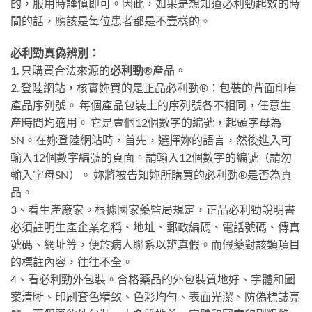
的，服用時謹慎即可。因此，如果是想知道必利勁起效的時
間的話，應該是每位患者都是不壹樣的。
必利勁真偽辨別：
1. 只購買合法來源的
必利勁
®產品。
2. 登陸網站，核實妳買的是正品必利勁®：包裝的背面印有
產品序列號。 每個產品包裝上的序列號各不相同，任意生
產時間均適用。 它是壹個12個數字的編號，起頭字母為
SN。在妳登陸網站時，首先，選擇妳的語言，然後進入可
輸入12個數字編號的頁面。請輸入12個數字的編號（請勿
輸入字母SN）。 妳將被告知妳所購買的必利勁®是否為真
品。
3、看生產廠家。根據國家藥監局規定，正品必利勁說明書
必須註明生產企業名稱、地址、郵政編碼、電話號碼、傳真
號碼、網址等，便於病人聯系以辨真假。而假藥對該類項目
的標註內容，往往不全。
4、看必利勁外包裝。合格藥品的外包裝質地好、字體和圖
案清晰、印刷套色精致、色彩均勻、表面光潔、防偽標誌亮