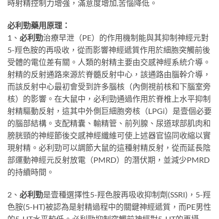
時射精控制力增強，滿意度增加,苦惱降低。
必利勁藥用原理：
1、
必利勁
治療早泄（PE）的作用機制能與其抑制神經元對
5-羥色胺的再吸收，從而影響神經遞質作用於細胞突觸前後
受體的電位差有關。人類的射精主要由交感神經系統介導。
射精的反射通路來源於脊髓反射中心，該通路由腦幹介導，
而該反射中心最初會受到許多腦核（內側視前核和下腦室旁
核）的影響。在大鼠中，必利勁通過作用於脊椎上水平抑制
射精驅動反射，這其中外側巨細胞旁核（LPGi）是壹個必要
的腦部結構。支配精囊、輸精管、前列腺、尿道球部肌肉和
膀胱頸的神經節後交感神經纖維可使上述器官協同收縮以實
現射精。必利勁可以調節大鼠的這種射精反射，從而延長陰
部運動神經元反射放電（PMRD）的潛伏期，並減少PMRD
的持續時間。
2、
必利勁
是壹種選擇性5-羥色胺再吸收抑制劑(SSRI)，5-羥
色胺(5-HT)被認為是射精過程中的關鍵神經遞質，而PE男性
的5-HT水平較低。必利勁抑制突觸前神經對5-HT的再攝