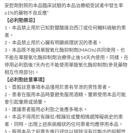
安慰劑對照的本品臨床試驗的本品治療組受試者中發生率
≥1%的藥物不良反應”
【必利勁禁忌】
1、本品禁止用於已知對鹽酸達泊西汀或任何輔料過敏的患
者。
2、本品禁止用於心臟有明顯病理狀況的患者。
3、本品既不能與單胺氧化酶抑制劑(MAOIs)共同使用，也
不能在單胺氧化酶抑制劑治療停止後14天內使用。同樣，在
停用必利勁後7天內也不能使用單胺氧化酶抑制劑(參見藥物
相互作用部分)。
【必利勁註意事項】
1、壹般註意事項本品僅用於患有早泄的男性患者。
2、患者在服用本品時要避免服用酒精。暈厥使用本品可能
會引起暈厥或頭暈。
3、建議患者服用必利勁之後應多喝水。
4、本品不得用於有躁狂/輕躁狂或雙相情感障礙病史的患
者，同時，出現上述疾病癥狀的任何患者均應停用本品。
5、服用本品之前要先進行評估以排除沒有診斷出的抑郁性