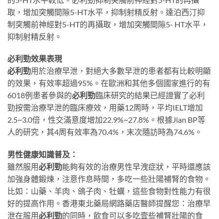
取，增加突觸間隙5-HT水平，抑制射精反射。達泊西汀抑
制突觸前神經對5-HT的再攝取，增加突觸間隙5- HT水平，
抑制射精反射。
必利勁效果表現
必利勁
用於治療早泄，對絕大多數早泄的患者都有比較明顯
的效果，有效率超過95%。在歐洲和其他多個國家進行的有
6018例患者參與的
必利勁
臨床研究的結果已經證實了必利
勁按需治療早泄的臨床療效，用藥12周時，平均IELT增加
2.5~3.0倍，性交滿意度增加22.9%~27.8%。根據Jian BP等
人的研究，其4周有效率為70.4%，末次隨訪時為74.6%。
男性健康知識普及：
雖然服用
必利勁
能夠有效的治療男性早洩症狀，平時還應該
加強身體鍛煉，注意作息時間，多吃一些壯陽補腎的食物。
比如：山藥、羊肉、鴿子肉、牡蠣，這些食物對性能力有很
好的提高作用。香港東北藥局網路藥店醫師提醒您：治療早
泄在服用
必利勁
的同時，飲食可以多吃壹些補腎壯陽的食