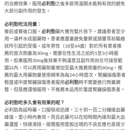
的治療效果。服用
必利勁
之後多飲用溫開水能夠有效的避免
大部分副作用的發生。
必利勁吃法用量：
餐前或餐後口服。
必利勁
藥片應完整片吞下。建議患者至少
用一滿杯水送服藥物。患者應盡量避免暈厥或頭暈等前驅癥
狀所引起的受傷。成年男性（18至64歲）對於所有患者推
薦的首次劑量為30mg，需要在性生活之前約1至3小時服
用。如果服用30mg後效果不夠滿意且副作用尚在可接受範
圍以內，可以將用藥劑量增加至最大推薦劑量的60mg。推
薦的最大用藥劑量使用頻率為每24小時壹次。腎臟損傷患者
輕度或中度腎臟損傷患者服用
必利勁
時不需要進行劑量調
整，但是應謹慎服用。不推薦本品用於重度腎臟損傷患者。
必利勁吃多久會有效果的呢？
必利勁為延時藥，口服吸收迅速，三十到一百二分鐘達血藥
峰值，壹小時內奏效。而且此藥可以在短時間內達到最大血
藥濃度，快速清除，按需服用壹般出現的不良反應也是很少