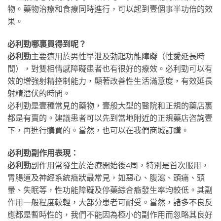
物。藥物治療和食療同時進行，可以起到壹個事半功倍的效
果。
必利勁哪裏買得到呢？
必利勁
主要適用於男性早泄及勃起功能障礙（性愛延長時
間），對雙相情感障礙患者也有很好的療效。必利勁可以有
效的增強射精控制能力，顯著改善性生活滿意度，有效延長
射精潛伏的時間。
必利勁是壹種常見的藥物，壹般大型的醫院和正規的藥店裏
都是有賣的。建議患者可以先到當地附近的正規藥店咨詢壹
下，再進行購買的。當然，也可以在我們商城訂購。
必利勁副作用表現：
必利勁
副作用常發生於治療開始後4周，特別是首次服用，
胃腸道及神經系統癥狀最常見，如惡心、腹瀉、頭痛、頭
暈、失眠等，性功能障礙及停藥綜合癥發生率均較低。其副
作用一般程度較輕，大部分患者可耐受。當然，諸多不良反
應都是暫時性的，我們不能因為極小的副作用而忽略其良好