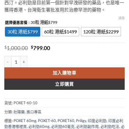
西汀。必利勁是目前第一個針對早洩研發的藥品，也是唯一
through
獲得香港、台灣衛生署批准用於治療早泄的藥物。
$2,299.00
清除
: 30粒 港紙$799
選擇優惠套餐
30粒 港紙$799
60粒 港紙$1499
120粒 港紙$2299
Original
Current
$
1,000.00
$
799.00
price
price
was:
is:
必利勁Priligy治療男性陽痿早洩poxet-60鹽酸達泊西汀片香港官網正品
$1,000.00.
$799.00.
加入購物車
立即購買
貨號:
POXET-60-10
分類:
壯陽藥
,
進口專區
標籤:
POXET 60mg
,
POXET-60
,
POXET60
,
Priligy
,
印度必利勁
,
印度必利
勁香港哪裡買
,
必利勁60mg
,
必利勁60毫克
,
必利勁副作用
,
必利勁吃法
,
必