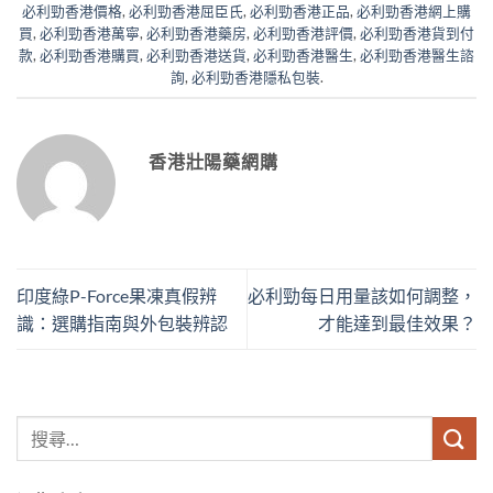
必利勁香港價格
,
必利勁香港屈臣氏
,
必利勁香港正品
,
必利勁香港網上購
買
,
必利勁香港萬寧
,
必利勁香港藥房
,
必利勁香港評價
,
必利勁香港貨到付
款
,
必利勁香港購買
,
必利勁香港送貨
,
必利勁香港醫生
,
必利勁香港醫生諮
詢
,
必利勁香港隱私包裝
.
香港壯陽藥網購
印度綠P-Force果凍真假辨
必利勁每日用量該如何調整，
識：選購指南與外包裝辨認
才能達到最佳效果？