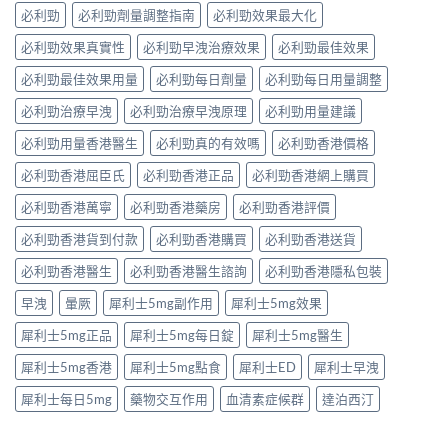
必利勁
必利勁劑量調整指南
必利勁效果最大化
必利勁效果真實性
必利勁早洩治療效果
必利勁最佳效果
必利勁最佳效果用量
必利勁每日劑量
必利勁每日用量調整
必利勁治療早洩
必利勁治療早洩原理
必利勁用量建議
必利勁用量香港醫生
必利勁真的有效嗎
必利勁香港價格
必利勁香港屈臣氏
必利勁香港正品
必利勁香港網上購買
必利勁香港萬寧
必利勁香港藥房
必利勁香港評價
必利勁香港貨到付款
必利勁香港購買
必利勁香港送貨
必利勁香港醫生
必利勁香港醫生諮詢
必利勁香港隱私包裝
早洩
暈厥
犀利士5mg副作用
犀利士5mg效果
犀利士5mg正品
犀利士5mg每日錠
犀利士5mg醫生
犀利士5mg香港
犀利士5mg點食
犀利士ED
犀利士早洩
犀利士每日5mg
藥物交互作用
血清素症候群
達泊西汀