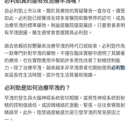
必利勁真的能有效治療早洩嗎？
自必利勁上市以來，關於其療效的質疑聲音一直存在。儘管
如此，必利勁已經獲得全球多家醫院和醫學界的認可，成為
治療早洩的標準藥物。無論是醫院還是藥房，只要患者表明
有早洩困擾，醫生通常會首選開具必利勁。
過去依賴抗抑鬱藥來治療早洩的時代已經結束，必利勁作為
一款專門針對早洩的藥物，不僅在臨床實驗中證明了其顯著
的療效，也在實際應用中幫助許多男性改善了射精控制能
力。除了治療早洩，越來越多非早洩患者也開始使用
必利勁
來延長性生活時間，提升性生活質量和情趣。
必利勁是如何治療早洩的？
早洩的發生與大腦神經系統密切相關。當男性神經系統對射
精的控制值過低，或因情緒過於激動、緊張，往往會導致射
精過早。此外，陰莖過度敏感也是引發早洩的常見原因之
一。