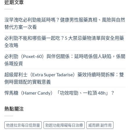
近期文章
沒早洩吃必利勁能延時嗎？健康男性服藥真相、風險與自然
替代方案一次看
必利勁不能和哪些藥一起吃？5 大禁忌藥物清單與安全用藥
全攻略
必利勁（Poxet-60）與伴侶關係：延時唔係個人缺陷，係關
係嘅投資
超級犀利士（Extra Super Tadarise）藥效持續時間拆解：雙
側時窗錯配的實戰意義
悍馬糖（Hamer Candy）「功效咁勁、一粒頂 48h」？
熱點關注
他達拉非每日低劑量
勃起功能障礙每日治療
威而鋼 副作用