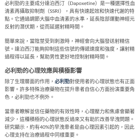
必利勁的主要成分達泊西汀（Dapoxetine）是一種選擇性血
清素再攝取抑制劑（SSRI），具有快速起效和快速代謝的特
點。它通過調節大腦中血清素的水準，延長陰部運動神經元
反射的潛伏期，從而延遲射精時間。
簡單來說，當陰莖受到刺激時，神經會向大腦發送射精信
號。達泊西汀能夠抑制這些信號的傳遞速度和強度，讓射精
過程得以延長，幫助男性更好地控制射精時間。
必利勁的心理效應與積極影響
除了生理層面的作用，
必利勁
對使用者的心理狀態也有正面
影響。許多特殊治療藥物在提升患者自信心方面扮演重要角
色，必利勁也不例外。
當患者瞭解並信任藥物的有效性時，心理壓力和焦慮會顯著
減少，這種積極的心理狀態反過來又有助於改善早洩問題。
研究顯示，約有40%的早洩患者是由心理因素引起的，因此
心理支持在治療過程中同樣重要。