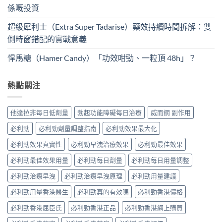
係嘅投資
超級犀利士（Extra Super Tadarise）藥效持續時間拆解：雙
側時窗錯配的實戰意義
悍馬糖（Hamer Candy）「功效咁勁、一粒頂 48h」？
熱點關注
他達拉非每日低劑量
勃起功能障礙每日治療
威而鋼 副作用
必利勁
必利勁劑量調整指南
必利勁效果最大化
必利勁效果真實性
必利勁早洩治療效果
必利勁最佳效果
必利勁最佳效果用量
必利勁每日劑量
必利勁每日用量調整
必利勁治療早洩
必利勁治療早洩原理
必利勁用量建議
必利勁用量香港醫生
必利勁真的有效嗎
必利勁香港價格
必利勁香港屈臣氏
必利勁香港正品
必利勁香港網上購買