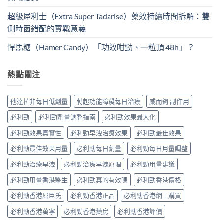
超級犀利士（Extra Super Tadarise）藥效持續時間拆解：雙
側時窗錯配的實戰意義
悍馬糖（Hamer Candy）「功效咁勁、一粒頂 48h」？
熱點關注
他達拉非每日低劑量
勃起功能障礙每日治療
威而鋼 副作用
必利勁
必利勁劑量調整指南
必利勁效果最大化
必利勁效果真實性
必利勁早洩治療效果
必利勁最佳效果
必利勁最佳效果用量
必利勁每日劑量
必利勁每日用量調整
必利勁治療早洩
必利勁治療早洩原理
必利勁用量建議
必利勁用量香港醫生
必利勁真的有效嗎
必利勁香港價格
必利勁香港屈臣氏
必利勁香港正品
必利勁香港網上購買
必利勁香港萬寧
必利勁香港藥房
必利勁香港評價