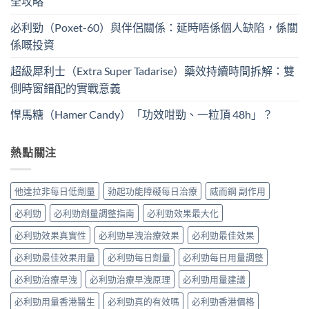
全攻略
必利勁（Poxet-60）與伴侶關係：延時唔係個人缺陷，係關
係嘅投資
超級犀利士（Extra Super Tadarise）藥效持續時間拆解：雙
側時窗錯配的實戰意義
悍馬糖（Hamer Candy）「功效咁勁、一粒頂 48h」？
熱點關注
他達拉非每日低劑量
勃起功能障礙每日治療
威而鋼 副作用
必利勁
必利勁劑量調整指南
必利勁效果最大化
必利勁效果真實性
必利勁早洩治療效果
必利勁最佳效果
必利勁最佳效果用量
必利勁每日劑量
必利勁每日用量調整
必利勁治療早洩
必利勁治療早洩原理
必利勁用量建議
必利勁用量香港醫生
必利勁真的有效嗎
必利勁香港價格