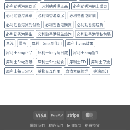
必利勁香港屈臣氏
必利勁香港正品
必利勁香港網上購買
必利勁香港萬寧
必利勁香港藥房
必利勁香港評價
必利勁香港貨到付款
必利勁香港購買
必利勁香港送貨
必利勁香港醫生
必利勁香港醫生諮詢
必利勁香港隱私包裝
早洩
暈厥
犀利士5mg副作用
犀利士5mg效果
犀利士5mg正品
犀利士5mg每日錠
犀利士5mg醫生
犀利士5mg香港
犀利士5mg點食
犀利士ED
犀利士早洩
犀利士每日5mg
藥物交互作用
血清素症候群
達泊西汀
Visa
PayPal
Stripe
MasterCard
關於我們
聯絡我們
使用條款
退貨換貨