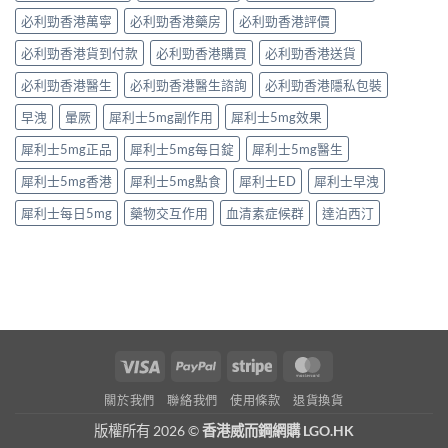
必利勁香港萬寧
必利勁香港藥房
必利勁香港評價
必利勁香港貨到付款
必利勁香港購買
必利勁香港送貨
必利勁香港醫生
必利勁香港醫生諮詢
必利勁香港隱私包裝
早洩
暈厥
犀利士5mg副作用
犀利士5mg效果
犀利士5mg正品
犀利士5mg每日錠
犀利士5mg醫生
犀利士5mg香港
犀利士5mg點食
犀利士ED
犀利士早洩
犀利士每日5mg
藥物交互作用
血清素症候群
達泊西汀
Visa
PayPal
Stripe
MasterCard
關於我們
聯絡我們
使用條款
退貨換貨
版權所有 2026 ©
香港威而鋼網購 LGO.HK