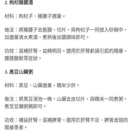
2. 枸杞豬腰湯
材料：枸杞子、豬腰子適量。
做法：將豬腰子去筋膜、切片，與枸杞子一同放入砂鍋中，
加適量清水煮湯，煮熟後加鹽調味即可。
功效：滋補肝腎，益精明目。適用於肝腎虧損引起的陽痿、
腰膝酸軟等症狀。
3. 黑豆山藥粥
材料：黑豆、山藥適量，糯米少許。
做法：將黑豆浸泡一晚，山藥去皮切片，與糯米一同煮粥，
煮至豆爛粥稠即可。
功效：補益肝腎，滋補脾胃。適用於肝腎不足、脾胃虛弱的
陽痿患者。