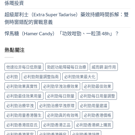
係嘅投資
超級犀利士（Extra Super Tadarise）藥效持續時間拆解：雙
側時窗錯配的實戰意義
悍馬糖（Hamer Candy）「功效咁勁、一粒頂 48h」？
熱點關注
他達拉非每日低劑量
勃起功能障礙每日治療
威而鋼 副作用
必利勁
必利勁劑量調整指南
必利勁效果最大化
必利勁效果真實性
必利勁早洩治療效果
必利勁最佳效果
必利勁最佳效果用量
必利勁每日劑量
必利勁每日用量調整
必利勁治療早洩
必利勁治療早洩原理
必利勁用量建議
必利勁用量香港醫生
必利勁真的有效嗎
必利勁香港價格
必利勁香港屈臣氏
必利勁香港正品
必利勁香港網上購買
必利勁香港萬寧
必利勁香港藥房
必利勁香港評價