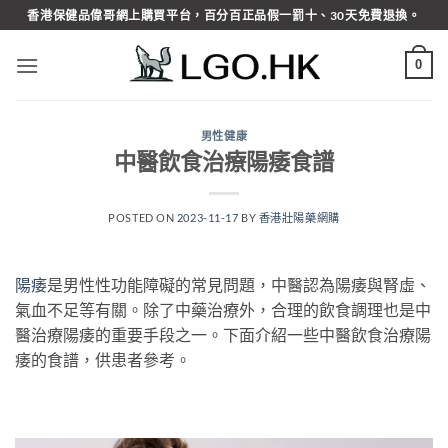
Skip
香港保健品偉哥網上購買平台，百分百正品假一罰十、30天免費退換。
to
content
0
男性健康
中醫飲食治療陽痿食譜
POSTED ON
2023-11-17
BY
香港壯陽藥網購
陽痿
是男性性功能障礙的常見問題，中醫認為陽痿與腎虛、
氣血不足等有關。除了中藥治療外，合理的飲食調理也是中
醫治療陽痿的重要手段之一。下面介紹一些中醫飲食治療陽
痿的食譜，供患者參考。