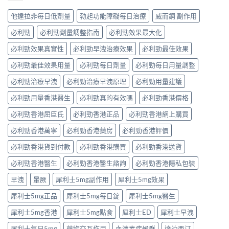
他達拉非每日低劑量
勃起功能障礙每日治療
威而鋼 副作用
必利勁
必利勁劑量調整指南
必利勁效果最大化
必利勁效果真實性
必利勁早洩治療效果
必利勁最佳效果
必利勁最佳效果用量
必利勁每日劑量
必利勁每日用量調整
必利勁治療早洩
必利勁治療早洩原理
必利勁用量建議
必利勁用量香港醫生
必利勁真的有效嗎
必利勁香港價格
必利勁香港屈臣氏
必利勁香港正品
必利勁香港網上購買
必利勁香港萬寧
必利勁香港藥房
必利勁香港評價
必利勁香港貨到付款
必利勁香港購買
必利勁香港送貨
必利勁香港醫生
必利勁香港醫生諮詢
必利勁香港隱私包裝
早洩
暈厥
犀利士5mg副作用
犀利士5mg效果
犀利士5mg正品
犀利士5mg每日錠
犀利士5mg醫生
犀利士5mg香港
犀利士5mg點食
犀利士ED
犀利士早洩
犀利士每日5mg
藥物交互作用
血清素症候群
達泊西汀