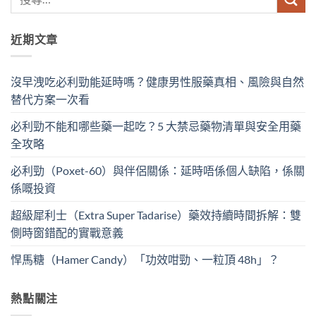
近期文章
沒早洩吃必利勁能延時嗎？健康男性服藥真相、風險與自然
替代方案一次看
必利勁不能和哪些藥一起吃？5 大禁忌藥物清單與安全用藥
全攻略
必利勁（Poxet-60）與伴侶關係：延時唔係個人缺陷，係關
係嘅投資
超級犀利士（Extra Super Tadarise）藥效持續時間拆解：雙
側時窗錯配的實戰意義
悍馬糖（Hamer Candy）「功效咁勁、一粒頂 48h」？
熱點關注