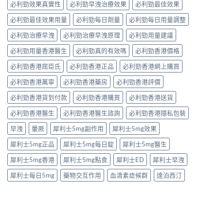
必利勁效果真實性
必利勁早洩治療效果
必利勁最佳效果
必利勁最佳效果用量
必利勁每日劑量
必利勁每日用量調整
必利勁治療早洩
必利勁治療早洩原理
必利勁用量建議
必利勁用量香港醫生
必利勁真的有效嗎
必利勁香港價格
必利勁香港屈臣氏
必利勁香港正品
必利勁香港網上購買
必利勁香港萬寧
必利勁香港藥房
必利勁香港評價
必利勁香港貨到付款
必利勁香港購買
必利勁香港送貨
必利勁香港醫生
必利勁香港醫生諮詢
必利勁香港隱私包裝
早洩
暈厥
犀利士5mg副作用
犀利士5mg效果
犀利士5mg正品
犀利士5mg每日錠
犀利士5mg醫生
犀利士5mg香港
犀利士5mg點食
犀利士ED
犀利士早洩
犀利士每日5mg
藥物交互作用
血清素症候群
達泊西汀