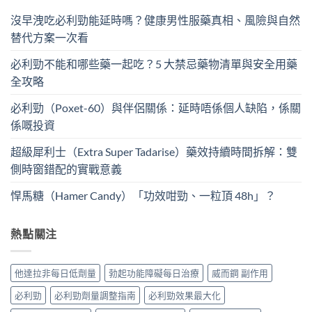
沒早洩吃必利勁能延時嗎？健康男性服藥真相、風險與自然
替代方案一次看
必利勁不能和哪些藥一起吃？5 大禁忌藥物清單與安全用藥
全攻略
必利勁（Poxet-60）與伴侶關係：延時唔係個人缺陷，係關
係嘅投資
超級犀利士（Extra Super Tadarise）藥效持續時間拆解：雙
側時窗錯配的實戰意義
悍馬糖（Hamer Candy）「功效咁勁、一粒頂 48h」？
熱點關注
他達拉非每日低劑量
勃起功能障礙每日治療
威而鋼 副作用
必利勁
必利勁劑量調整指南
必利勁效果最大化