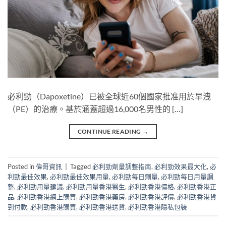
必利勁（Dapoxetine）已被全球近60個國家批准用於早洩
（PE）的治療。基於涵蓋超過16,000名男性的 […]
CONTINUE READING
→
Posted in
偉哥資訊
|
Tagged
必利勁劑量調整指南
,
必利勁效果最大化
,
必
利勁最佳效果
,
必利勁最佳效果用量
,
必利勁每日劑量
,
必利勁每日用量調
整
,
必利勁用量建議
,
必利勁用量香港醫生
,
必利勁香港價格
,
必利勁香港正
品
,
必利勁香港網上購買
,
必利勁香港藥房
,
必利勁香港評價
,
必利勁香港貨
到付款
,
必利勁香港購買
,
必利勁香港送貨
,
必利勁香港隱私包裝