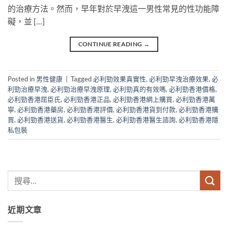
的治療方法。然而，早年對於早洩這一男性常見的性功能障
礙，並 […]
CONTINUE READING
→
Posted in
男性健康
|
Tagged
必利勁效果真實性
,
必利勁早洩治療效果
,
必
利勁治療早洩
,
必利勁治療早洩原理
,
必利勁真的有效嗎
,
必利勁香港價格
,
必利勁香港屈臣氏
,
必利勁香港正品
,
必利勁香港網上購買
,
必利勁香港萬
寧
,
必利勁香港藥房
,
必利勁香港評價
,
必利勁香港貨到付款
,
必利勁香港購
買
,
必利勁香港送貨
,
必利勁香港醫生
,
必利勁香港醫生諮詢
,
必利勁香港隱
私包裝
近期文章