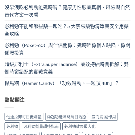
沒早洩吃必利勁能延時嗎？健康男性服藥真相、風險與自然
替代方案一次看
必利勁不能和哪些藥一起吃？5 大禁忌藥物清單與安全用藥
全攻略
必利勁（Poxet-60）與伴侶關係：延時唔係個人缺陷，係關
係嘅投資
超級犀利士（Extra Super Tadarise）藥效持續時間拆解：雙
側時窗錯配的實戰意義
悍馬糖（Hamer Candy）「功效咁勁、一粒頂 48h」？
熱點關注
他達拉非每日低劑量
勃起功能障礙每日治療
威而鋼 副作用
必利勁
必利勁劑量調整指南
必利勁效果最大化