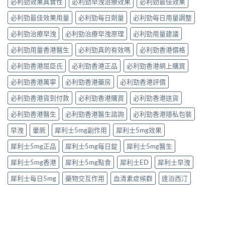
必利勁效果真實性
必利勁早洩治療效果
必利勁最佳效果
必利勁最佳效果用量
必利勁每日劑量
必利勁每日用量調整
必利勁治療早洩
必利勁治療早洩原理
必利勁用量建議
必利勁用量香港醫生
必利勁真的有效嗎
必利勁香港價格
必利勁香港屈臣氏
必利勁香港正品
必利勁香港網上購買
必利勁香港萬寧
必利勁香港藥房
必利勁香港評價
必利勁香港貨到付款
必利勁香港購買
必利勁香港送貨
必利勁香港醫生
必利勁香港醫生諮詢
必利勁香港隱私包裝
早洩
暈厥
犀利士5mg副作用
犀利士5mg效果
犀利士5mg正品
犀利士5mg每日錠
犀利士5mg醫生
犀利士5mg香港
犀利士5mg點食
犀利士ED
犀利士早洩
犀利士每日5mg
藥物交互作用
血清素症候群
達泊西汀