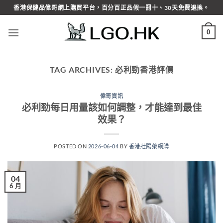
Skip
香港保健品偉哥網上購買平台，百分百正品假一罰十、30天免費退換。
to
content
0
TAG ARCHIVES:
必利勁香港評價
偉哥資訊
必利勁每日用量該如何調整，才能達到最佳
效果？
POSTED ON
2026-06-04
BY
香港壯陽藥網購
04
6 月