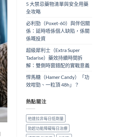
5 大禁忌藥物清單與安全用藥
全攻略
必利勁（Poxet-60）與伴侶關
係：延時唔係個人缺陷，係關
係嘅投資
超級犀利士（Extra Super
Tadarise）藥效持續時間拆
解：雙側時窗錯配的實戰意義
悍馬糖（Hamer Candy）「功
效咁勁、一粒頂 48h」？
熱點關注
他達拉非每日低劑量
勃起功能障礙每日治療
]