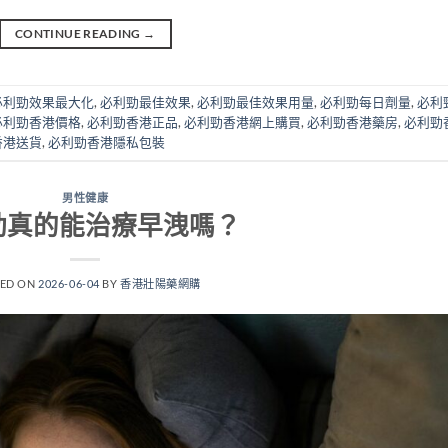
CONTINUE READING
→
必利勁效果最大化
,
必利勁最佳效果
,
必利勁最佳效果用量
,
必利勁每日劑量
,
必利
必利勁香港價格
,
必利勁香港正品
,
必利勁香港網上購買
,
必利勁香港藥房
,
必利勁
香港送貨
,
必利勁香港隱私包裝
男性健康
勁真的能治療早洩嗎？
TED ON
2026-06-04
BY
香港壯陽藥網購