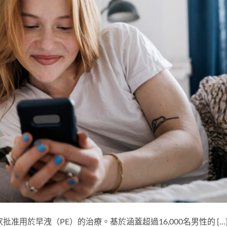
國家批准用於早洩（PE）的治療。基於涵蓋超過16,000名男性的 […