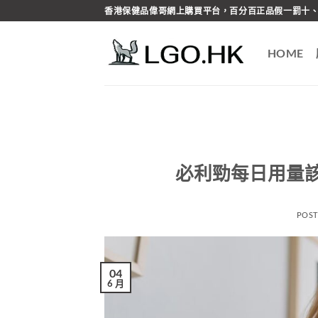
Skip
香港保健品偉哥網上購買平台，百分百正品假一罰十、
to
content
HOME
必利勁每日用量
POS
04
6 月