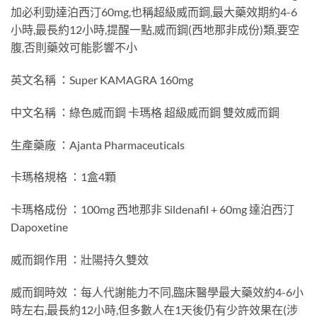
加必利勁達泊西汀60mg,也稱超級威而鋼,最大藥效期約4-6
小時,最長約12小時,提醒一點,威而鋼(西地那非成份)類,要空
腹,否則藥效可能影響不小
英文名稱 ：Super KAMAGRA 160mg
中文名稱 ：綠色威而鋼 卡瑪格 超級威而鋼 雙效威而鋼
生產藥廠 ：Ajanta Pharmaceuticals
卡瑪格規格 ：1盒4顆
卡瑪格成份 ：100mg 西地那非 Sildenafil + 60mg 達泊西汀
Dapoxetine
威而鋼作用 ：壯陽持久雙效
威而鋼時效 ：每人代謝能力不同,臨床醫學最大藥效約4-6小
時左右,最長約12小時,但多數人在1天後仍有少許效果在(涉