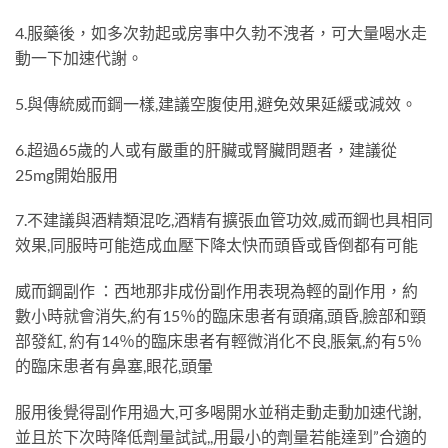
4.服藥後，如多次勃起或房事中久勃不洩者，可大量喝水走
動一下加速代謝。
5.與傳統威而鋼一樣,建議空腹使用,避免效果延緩或減效。
6.超過65歲的人或有嚴重的肝臟或腎臟問題者，建議從
25mg開始服用
7.不建議與酒精類混吃,酒精有擴張血管功效,威而鋼也具相同
效果,同服時可能造成血壓下降太快而頭昏或昏倒都有可能
威而鋼副作 ：西地那非成份副作用表現為輕的副作用，約
數小時就會消失,約有15％的臨床患者有頭痛,頭昏,臉部和頸
部發紅, 約有14％的臨床患者有輕微消化不良,脹氣,約有5％
的臨床患者有鼻塞,眼花,頭暈
服用後覺得副作用過大,可多喝開水並稍走動走動加速代謝,
並且於下次時降低劑量試試,,用最小的劑量若能達到”合適的