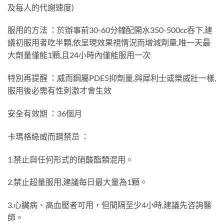
及每人的代謝速度)
服用的方法 ：於辦事前30-60分鐘配開水350-500cc吞下,建
議初服用者吃半顆,依呈現效果視情況而增減劑量,唯一天最
大劑量僅能1顆,且24小時內僅能服用一次
特別再提醒 ：威而鋼屬PDE5抑劑量,與犀利士或樂威壯一樣,
服用後必需有性刺激才會生效
安全有效期 ：36個月
卡瑪格綠威而鋼禁忌 ：
1.禁止與任何形式的硝酸酯類混用。
2.禁止超量服用,建議每日最大量為1顆。
3.心臟病、高血壓者可用，但間隔至少4小時,建議先咨詢醫
師。