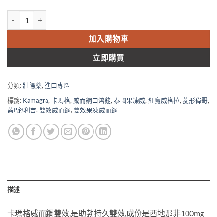
KAMAGRA 卡瑪格 菱形偉哥 雙效威而鋼 160mg 壯陽持久 原裝進口 
加入購物車
立即購買
分類:
壯陽藥
,
進口專區
標籤:
Kamagra
,
卡瑪格
,
威而鋼口溶錠
,
泰國果凍威
,
紅魔威格拉
,
菱形偉哥
,
藍P必利吉
,
雙效威而鋼
,
雙效果凍威而鋼
描述
卡瑪格威而鋼雙效,是助勃持久雙效,成份是西地那非100mg