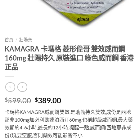
首頁
/
壯陽藥
KAMAGRA 卡瑪格 菱形偉哥 雙效威而鋼
160mg 壯陽持久 原裝進口 綠色威而鋼 香港
正品
Original
Current
599.00
389.00
$
$
price
price
卡瑪格KAMAGRA威而鋼雙效,是助勃持久雙效,成份是西地
was:
is:
那非100mg加必利勁達泊西汀60mg,也稱超級威而鋼,最大藥
$599.00.
$389.00.
效期約4-6小時,最長約12小時,提醒一點,威而鋼(西地那非成
份)類,要空腹,否則藥效可能影響不小