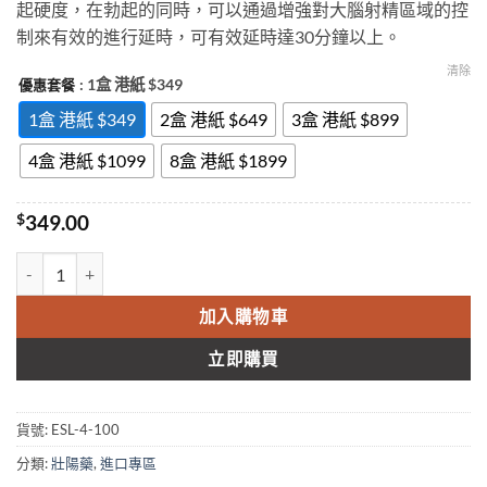
起硬度，在勃起的同時，可以通過增強對大腦射精區域的控
through
制來有效的進行延時，可有效延時達30分鐘以上。
$1,899.00
清除
: 1盒 港紙 $349
優惠套餐
1盒 港紙 $349
2盒 港紙 $649
3盒 港紙 $899
4盒 港紙 $1099
8盒 港紙 $1899
$
349.00
EXTRA SUPER Levifil立威大樂威壯超級雙效片 藍箭頭偉哥助勃延時
加入購物車
立即購買
貨號:
ESL-4-100
分類:
壯陽藥
,
進口專區