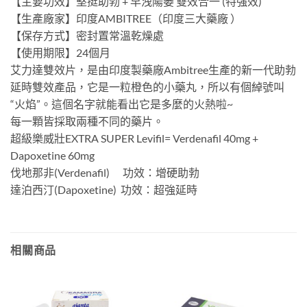
【主要功效】堅挺助勃 + 早洩陽萎 雙效合一 (特強效)
【生產廠家】印度AMBITREE（印度三大藥廠 ）
【保存方式】密封置常溫乾燥處
【使用期限】24個月
艾力達雙效片，是由印度製藥廠Ambitree生產的新一代助勃
延時雙效產品，它是一粒橙色的小藥丸，所以有個綽號叫
“火焰”。這個名字就能看出它是多麼的火熱啦~
每一顆皆採取兩種不同的藥片。
超級樂威壯EXTRA SUPER Levifil= Verdenafil 40mg +
Dapoxetine 60mg
伐地那非(Verdenafil) 功效：增硬助勃
達泊西汀(Dapoxetine) 功效：超強延時
相關商品