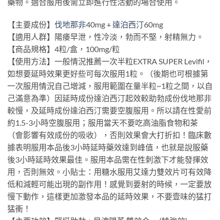
藥物。適合服用後需立即進行性活動的場合使用。
【主要成份】
伐地那非
40mg +
達泊西汀
60mg
【適用人群】陽痿早泄，性冷淡，勃而不堅，射精無力。
【商品規格】4粒/盒，100mg/粒
【使用方法】一般情況推薦一次半粒EXTRA SUPER Levifil，
如想要延時效果更好些可每次服用1粒。（後期也可根據第
一次服用情況自己增減，服用範圍在量半粒~1粒之間，以自
己滿意為準）因延時成份達泊西汀起效較助勃成份伐地那非
較慢，及延時成份達泊西汀需要空腹服用。所以請在性愛前
約1.5-3小時空腹服用；服用當天不要吃高油脂食物和茶
（會影響有效成份的吸收），否則效果會大打折扣！臨床數
據表明服用本品後3小時延時藥效達到峰值，也就是說服藥
後3小時延時效果最佳。服用本品需在性刺激下才能發揮效
用，否則無效。小貼士：用糖水服用艾達力雙效片可有效降
低和減輕可能出現的副作用！感覺到要射的時候，一定要放
慢下動作，這樣更加激發本品的延時效果，不要壹味的猛打
猛衝！