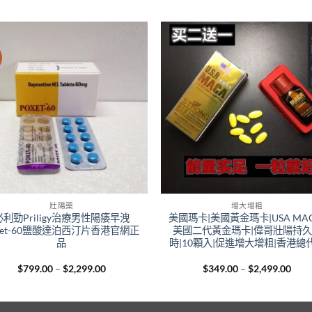
壯陽藥
增大增粗
必利勁Priligy治療男性陽痿早洩
美國瑪卡|美國黃金瑪卡|USA MAC
xet-60鹽酸達泊西汀片香港官網正
美國二代黃金瑪卡|偉哥壯陽持
品
時|10顆入|促進增大增粗|香港總
Price
Pric
$
799.00
–
$
2,299.00
$
349.00
–
$
2,499.00
range:
rang
$799.00
$349
through
thro
$2,299.00
$2,4