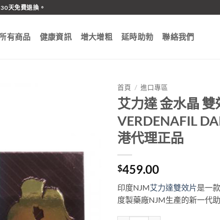
30天免費退換。
所有商品
健康資訊
增大增粗
延時助勃
聯絡我們
首頁
/
進口專區
艾力達 金水晶 雙
VERDENAFIL DA
港代理正品
459.00
$
印度NJM
艾力達雙效片
是一
度製藥廠NJM生產的新一代