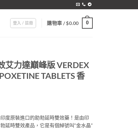
購物車 /
$
0.00
0
登入 / 註冊
效艾力達巔峰版 VERDEX
POXETINE TABLETS 香
款印度原裝進口的助勃延時雙效藥！是由印
助勃延時雙效產品，它是有個綽號叫“金水晶”