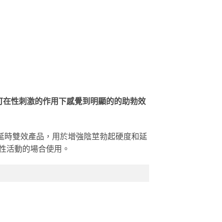
即可在性刺激的作用下感覺到明顯的的助勃效
一代助勃+延時雙效產品，用於增強陰莖勃起硬度和延
行性活動的場合使用。