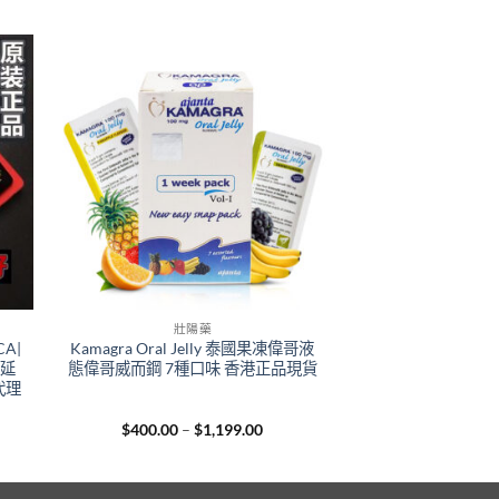
壯陽藥
A|
Kamagra Oral Jelly 泰國果凍偉哥液
久延
態偉哥威而鋼 7種口味 香港正品現貨
代理
e
Price
$
400.00
–
$
1,199.00
e:
range:
.00
$400.00
ugh
through
99.00
$1,199.00