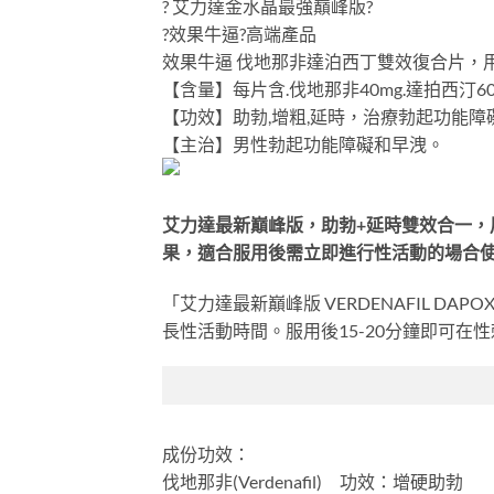
? 艾力達金水晶最強巔峰版?
?效果牛逼?高端產品
效果牛逼 伐地那非達泊西丁雙效復合片，
【含量】每片含.伐地那非40mg.達拍西汀60
【功效】助勃,增粗,延時，治療勃起功能障
【主治】男性勃起功能障礙和早洩。
艾力達最新巔峰版，助勃+延時雙效合一，
果，適合服用後需立即進行性活動的場合
「艾力達最新巔峰版 VERDENAFIL DA
長性活動時間。服用後15-20分鐘即可
成份功效：
伐地那非(Verdenafil) 功效：增硬助勃