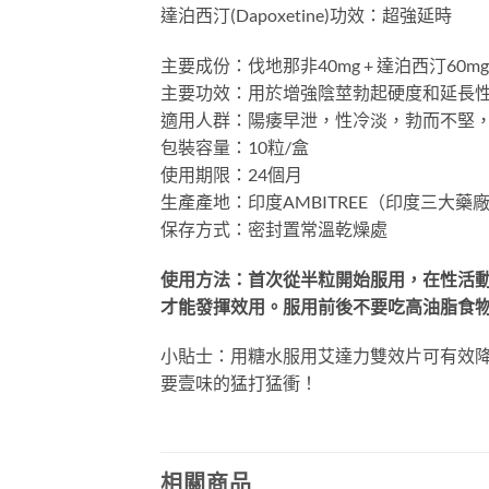
達泊西汀(Dapoxetine)功效：超強延時
主要成份：伐地那非40mg + 達泊西汀60mg
主要功效：用於增強陰莖勃起硬度和延長
適用人群：陽痿早泄，性冷淡，勃而不堅
包裝容量：10粒/盒
使用期限：24個月
生產產地：印度AMBITREE（印度三大藥廠
保存方式：密封置常溫乾燥處
使用方法：首次從半粒開始服用，在性活動
才能發揮效用。服用前後不要吃高油脂食
小貼士：用糖水服用艾達力雙效片可有效
要壹味的猛打猛衝！
相關商品