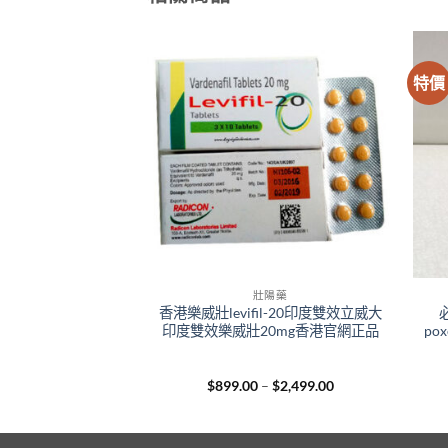
特價
陽藥
壯陽藥
-100 馬頭偉哥威而鋼
香港樂威壯levifil-20印度雙效立威大
 香港藥店正品
印度雙效樂威壯20mg香港官網正品
po
Original
Current
Price
0
$
339.00
$
899.00
–
$
2,499.00
price
price
range:
was:
is:
$899.00
$400.00.
$339.00.
through
$2,499.00