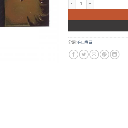
艾力達 金水晶 雙效艾力達巔峰版 VERD
分類:
進口專區