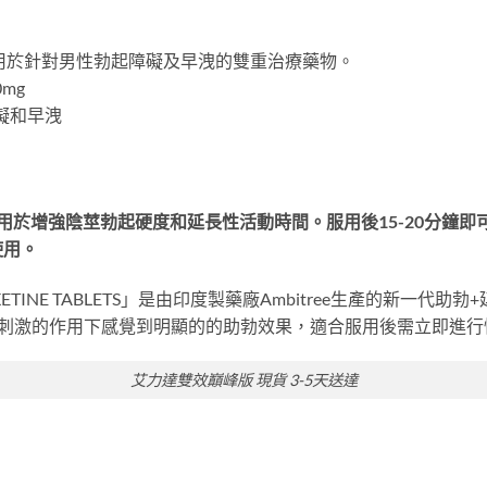
用於針對男性勃起障礙及早洩的雙重治療藥物。
mg
礙和早洩
用於增強陰莖勃起硬度和延長性活動時間。服用後15-20分鐘
使用。
POXETINE TABLETS」是由印度製藥廠Ambitree生產的新
在性刺激的作用下感覺到明顯的的助勃效果，適合服用後需立即進
艾力達雙效巔峰版 現貨 3-5天送達