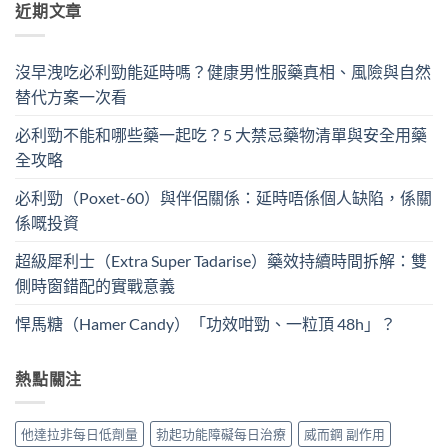
近期文章
沒早洩吃必利勁能延時嗎？健康男性服藥真相、風險與自然
替代方案一次看
必利勁不能和哪些藥一起吃？5 大禁忌藥物清單與安全用藥
全攻略
必利勁（Poxet-60）與伴侶關係：延時唔係個人缺陷，係關
係嘅投資
超級犀利士（Extra Super Tadarise）藥效持續時間拆解：雙
側時窗錯配的實戰意義
悍馬糖（Hamer Candy）「功效咁勁、一粒頂 48h」？
熱點關注
他達拉非每日低劑量
勃起功能障礙每日治療
威而鋼 副作用