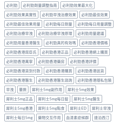
必利勁
必利勁劑量調整指南
必利勁效果最大化
必利勁效果真實性
必利勁早洩治療效果
必利勁最佳效果
必利勁最佳效果用量
必利勁每日劑量
必利勁每日用量調整
必利勁治療早洩
必利勁治療早洩原理
必利勁用量建議
必利勁用量香港醫生
必利勁真的有效嗎
必利勁香港價格
必利勁香港屈臣氏
必利勁香港正品
必利勁香港網上購買
必利勁香港萬寧
必利勁香港藥房
必利勁香港評價
必利勁香港貨到付款
必利勁香港購買
必利勁香港送貨
必利勁香港醫生
必利勁香港醫生諮詢
必利勁香港隱私包裝
早洩
暈厥
犀利士5mg副作用
犀利士5mg效果
犀利士5mg正品
犀利士5mg每日錠
犀利士5mg醫生
犀利士5mg香港
犀利士5mg點食
犀利士ED
犀利士早洩
犀利士每日5mg
藥物交互作用
血清素症候群
達泊西汀