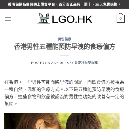
Skip
香港保健品偉哥網上購買平台，百分百正品假一罰十、30天免費退換。
to
content
0
男性健康
香港男性五種能預防早洩的食療偏方
POSTED ON
2024-01-16
BY
香港壯陽藥網購
在香港，一些男性可能面臨
早洩
的問題，而飲食偏方被視為
一種自然、溫和的治療方式。以下是五種能預防早洩的食療
偏方，這些食物和飲品被認為對男性性功能的改善有一定的
幫助。