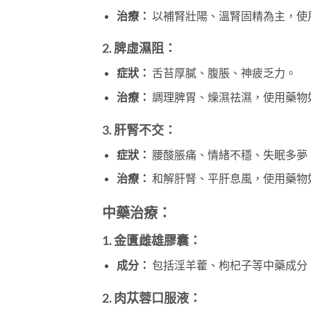
治療：
以補腎壯陽、溫腎固精為主，使
2. 脾虛濕阻：
症狀：
舌苔厚膩、腹脹、神疲乏力。
治療：
調理脾胃、燥濕祛濕，使用藥物
3. 肝腎不交：
症狀：
腰酸脹痛、情緒不穩、失眠多夢
治療：
和解肝腎、平肝息風，使用藥物
中藥治療：
1. 金匱雌雄膠囊：
成分：
包括淫羊藿、枸杞子等中藥成分
2. 肉苁蓉口服液：