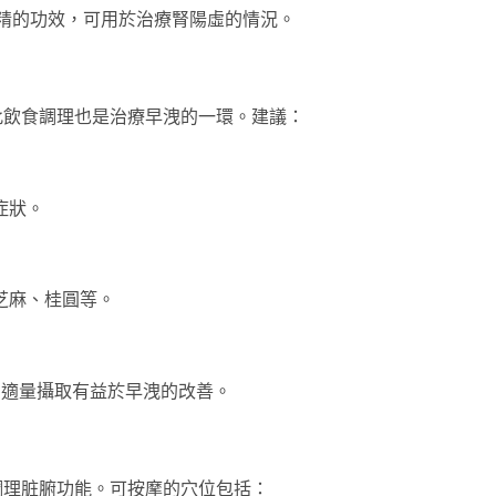
精的功效，可用於治療腎陽虛的情況。
此飲食調理也是治療早洩的一環。建議：
症狀。
芝麻、桂圓等。
，適量攝取有益於早洩的改善。
調理脏腑功能。可按摩的穴位包括：