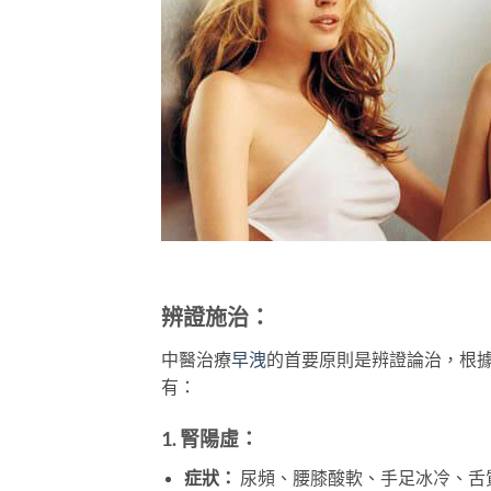
辨證施治：
中醫治療
早洩
的首要原則是辨證論治，根
有：
1. 腎陽虛：
症狀：
尿頻、腰膝酸軟、手足冰冷、舌