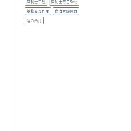
犀利士早洩
犀利士每日5mg
藥物交互作用
血清素症候群
達泊西汀