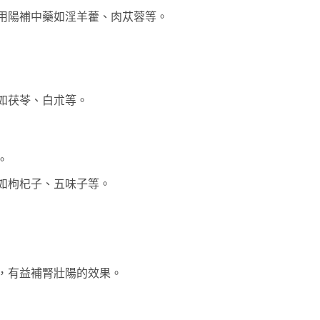
用陽補中藥如淫羊藿、肉苁蓉等。
如茯苓、白朮等。
。
如枸杞子、五味子等。
，有益補腎壯陽的效果。