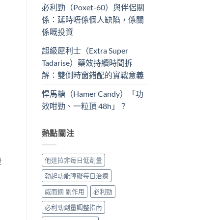
必利勁（Poxet-60）與伴侶關
係：延時唔係個人缺陷，係關
係嘅投資
超級犀利士（Extra Super
Tadarise）藥效持續時間拆
解：雙側時窗錯配的實戰意義
悍馬糖（Hamer Candy）「功
效咁勁、一粒頂 48h」？
熱點關注
他達拉非每日低劑量
證
勃起功能障礙每日治療
威而鋼 副作用
必利勁
必利勁劑量調整指南