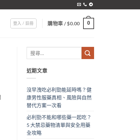
購物車 /
$
0.00
0
登入 / 註冊
近期文章
沒早洩吃必利勁能延時嗎？健
調
康男性服藥真相、風險與自然
替代方案一次看
必利勁不能和哪些藥一起吃？
5 大禁忌藥物清單與安全用藥
全攻略