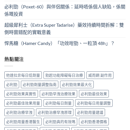
必利勁（Poxet-60）與伴侶關係：延時唔係個人缺陷，係關
係嘅投資
超級犀利士（Extra Super Tadarise）藥效持續時間拆解：雙
側時窗錯配的實戰意義
悍馬糖（Hamer Candy）「功效咁勁、一粒頂 48h」？
熱點關注
他達拉非每日低劑量
勃起功能障礙每日治療
威而鋼 副作用
必利勁
必利勁劑量調整指南
必利勁效果最大化
必利勁效果真實性
必利勁早洩治療效果
必利勁最佳效果
必利勁最佳效果用量
必利勁每日劑量
必利勁每日用量調整
必利勁治療早洩
必利勁治療早洩原理
必利勁用量建議
必利勁用量香港醫生
必利勁真的有效嗎
必利勁香港價格