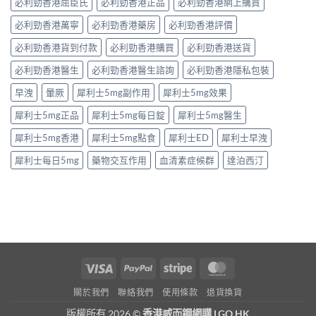
必利勁香港屈臣氏
必利勁香港正品
必利勁香港網上購買
必利勁香港萬寧
必利勁香港藥房
必利勁香港評價
必利勁香港貨到付款
必利勁香港購買
必利勁香港送貨
必利勁香港醫生
必利勁香港醫生諮詢
必利勁香港隱私包裝
早洩
暈厥
犀利士5mg副作用
犀利士5mg效果
犀利士5mg正品
犀利士5mg每日錠
犀利士5mg醫生
犀利士5mg香港
犀利士5mg點食
犀利士ED
犀利士早洩
犀利士每日5mg
藥物交互作用
血清素症候群
達泊西汀
Visa
PayPal
Stripe
MasterCard
關於我們
聯絡我們
使用條款
退貨換貨
版權所有 2026 ©
香港威而鋼網購 LGO.HK