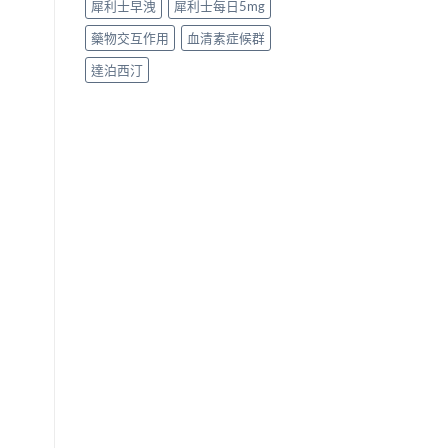
犀利士早洩
犀利士每日5mg
藥物交互作用
血清素症候群
達泊西汀