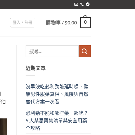
購物車 /
$
0.00
0
登入 / 註冊
近期文章
沒早洩吃必利勁能延時嗎？健
問
康男性服藥真相、風險與自然
善他
替代方案一次看
必利勁不能和哪些藥一起吃？
5 大禁忌藥物清單與安全用藥
全攻略