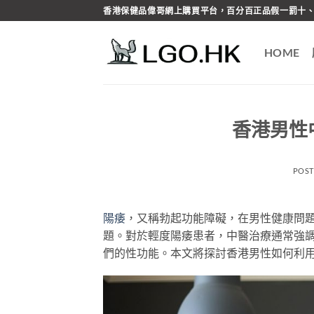
Skip
香港保健品偉哥網上購買平台，百分百正品假一罰十、
to
content
HOME
香港男性
POS
陽痿
，又稱勃起功能障礙，在男性健康問
題。對於輕度陽痿患者，中醫治療通常強
們的性功能。本文將探討香港男性如何利