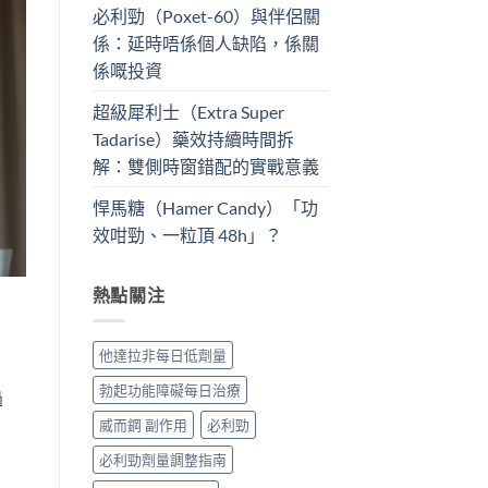
必利勁（Poxet-60）與伴侶關
係：延時唔係個人缺陷，係關
係嘅投資
超級犀利士（Extra Super
Tadarise）藥效持續時間拆
解：雙側時窗錯配的實戰意義
悍馬糖（Hamer Candy）「功
效咁勁、一粒頂 48h」？
熱點關注
他達拉非每日低劑量
勃起功能障礙每日治療
過
威而鋼 副作用
必利勁
必利勁劑量調整指南