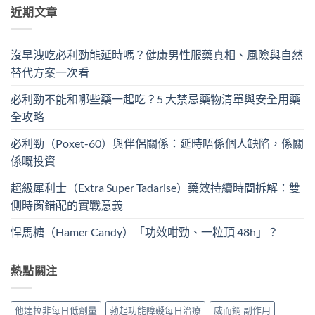
近期文章
沒早洩吃必利勁能延時嗎？健康男性服藥真相、風險與自然
替代方案一次看
必利勁不能和哪些藥一起吃？5 大禁忌藥物清單與安全用藥
全攻略
必利勁（Poxet-60）與伴侶關係：延時唔係個人缺陷，係關
係嘅投資
超級犀利士（Extra Super Tadarise）藥效持續時間拆解：雙
側時窗錯配的實戰意義
悍馬糖（Hamer Candy）「功效咁勁、一粒頂 48h」？
熱點關注
他達拉非每日低劑量
勃起功能障礙每日治療
威而鋼 副作用