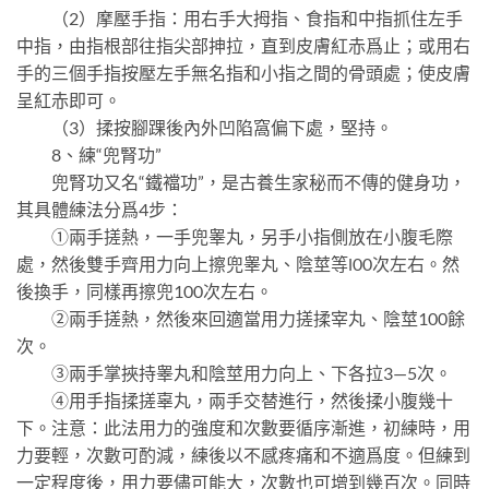
（2）摩壓手指：用右手大拇指、食指和中指抓住左手
中指，由指根部往指尖部抻拉，直到皮膚紅赤爲止；或用右
手的三個手指按壓左手無名指和小指之間的骨頭處；使皮膚
呈紅赤即可。
（3）揉按腳踝後內外凹陷窩偏下處，堅持。
8、練“兜腎功”
兜腎功又名“鐵襠功”，是古養生家秘而不傳的健身功，
其具體練法分爲4步：
①兩手搓熱，一手兜睾丸，另手小指側放在小腹毛際
處，然後雙手齊用力向上擦兜睾丸、陰莖等l00次左右。然
後換手，同樣再擦兜100次左右。
②兩手搓熱，然後來回適當用力搓揉宰丸、陰莖100餘
次。
③兩手掌挾持睾丸和陰莖用力向上、下各拉3—5次。
④用手指揉搓辜丸，兩手交替進行，然後揉小腹幾十
下。注意：此法用力的強度和次數要循序漸進，初練時，用
力要輕，次數可酌減，練後以不感疼痛和不適爲度。但練到
一定程度後，用力要儘可能大，次數也可增到幾百次。同時