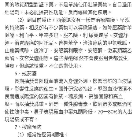
同的體質類型對証下藥，不是單純使用壯陽藥物。盲目濫用
壯陽劑，未必能提高性功能，反而導緻其他疾病。
（2）到目前爲止，西藥還沒有一樣是治療陽痿、早洩
的特效藥，相反卻有不少藥物可以導緻陽痿，如降壓藥肼苯
噠嗓、利血平、甲基多巴、服乙陡，利 尿藥速尿、安體舒
通，治胃腹痛的阿托品、普魯苯辛，治潰瘍病的甲氰咪胍，
止痛藥嗎啡、度冷丁，安眠藥利眠寧、安眠酮，激素類藥乙
蔗酚、安宮黃體酮等。這些 藥物雖然不會使服用者都髮生
陽痙，但應該慎重，不宜長期使用。
6、戒菸酒
長期抽菸會阻礙血液流入身體外週，影響陰莖的血液循
環，影響性反應的産生。國外研究者指出，導緻血液循環不
良而造成陽痙的因素有抽菸、糖尿病、 高膽固醇和高血
壓，而以抽菸爲重。酒是一種性腺毒素，飲酒過多或嗜酒可
使性腺中毒，男子表現爲血中辜丸酮降低，70一80%的人出
現陽痿或不育。
7、按摩預防
（1）經常按壓第4腰椎。