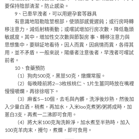
要保持陰部清潔，防止感染。
9、已患早洩者，可以用避孕套等器具
有意識地阻勒陰莖根部，使頭部感覺遲鈍；或行房時轉
移注意力，減低射精衝動；或嚐試增加行房次數，降低龜頭
敏感度。其中，增加性交次數與節製房 事、轉移注意力與
思想集中，要辯証地看待，因人而異，因病情而異，各得其
用，並不矛盾。一般來説，陽痿者注意後者，早洩者可嚐試
前者。
10、食藥預防
（1）狗肉500克，黑荳50克，燉爛常服。
（2）每晚睡前將2—3枚核桃仁、1片生薑同時放在嘴裡
慢慢嚼爛，再徐徐咽下。
（3）麻雀5—10個，去毛與內髒，洗淨後炒熟，然後加
入少量白酒，稍煮，再加水，入米loo克煮粥i粥將成時，加
蔥白3支，再煮一二沸即可食用。
（4）將大米100克淘洗幹淨，加水煮至半熟時，加入
100克羊肉末，攪勻，煮爛，即可食用。