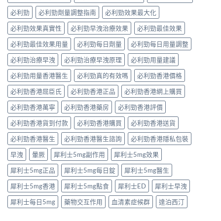
必利勁
必利勁劑量調整指南
必利勁效果最大化
必利勁效果真實性
必利勁早洩治療效果
必利勁最佳效果
必利勁最佳效果用量
必利勁每日劑量
必利勁每日用量調整
必利勁治療早洩
必利勁治療早洩原理
必利勁用量建議
必利勁用量香港醫生
必利勁真的有效嗎
必利勁香港價格
必利勁香港屈臣氏
必利勁香港正品
必利勁香港網上購買
必利勁香港萬寧
必利勁香港藥房
必利勁香港評價
必利勁香港貨到付款
必利勁香港購買
必利勁香港送貨
必利勁香港醫生
必利勁香港醫生諮詢
必利勁香港隱私包裝
早洩
暈厥
犀利士5mg副作用
犀利士5mg效果
犀利士5mg正品
犀利士5mg每日錠
犀利士5mg醫生
犀利士5mg香港
犀利士5mg點食
犀利士ED
犀利士早洩
犀利士每日5mg
藥物交互作用
血清素症候群
達泊西汀