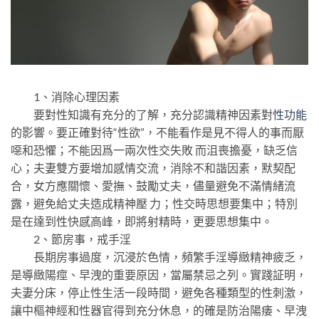
1、消除心理因素
要對性知識有充分的了解，充分認識精神因素對
性功能
的影響。要正確對待“性欲”，不能看作是見不得人的事而厭
噁和恐懼；不能因爲一兩次性交失敗 而沮喪擔憂，缺乏信
心；夫妻雙方要增加感情交流，消除不和諧因素，默契配
合，女方應關懷、愛撫、鼓勵丈夫，儘量避免不滿情緒流
露，避免給丈夫造成精神壓 力；性交時思想要集中；特別
是在達到性快感高峰，即將射精時，更要思想集中。
2、節房事，戒手淫
長期房事過度，沉浸於色情，頻繁手淫導緻精神疲乏，
是導緻陽痙、早洩的重要原因，當屬禁忌之列。實踐証明，
夫妻分床，停止性生活一段時間，避免各種類型的性刺激，
讓中樞神經和性器官得到充分休息，的確是防治陽痿、早洩