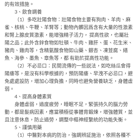
的有效措施。
3、飲食調養
（1）多吃壯陽食物：壯陽食物主要有狗肉、羊肉、麻
雀、核桃、牛鞭、羊腎等；動物內髒因爲含有大量的性激素
和腎上腺皮質激素，能增強精子活力， 提高性欲，也屬壯
陽之品；此外含鋅食物如牡頓、牛肉、雞肝、蛋、花生米、
豬肉、雞肉等，含精氨酸食物如山藥、銀杏、凍荳腐、繕
魚、海參、墨魚、章魚等，都 有助於提高性功能。
（2）不必忌口：民間流傳的一些説法，如吃絲瓜會得
陽痿等，是沒有科學根據的，預防陽痿、早洩不必忌口，避
免處處設防，增加心理負擔，同時也避免營養缺乏，身體虛
弱。
4、提高身體素質
身體虛弱，過度疲勞，睡眠不足，緊張持久的腦力勞
動，都是髮病因素，應當積極從事體育鍛煉，增強體質，並
且注意休息，防止過勞，調整中樞神經繫統的功能失衡。
5、謹慎用藥
（1）中醫對本病的防治，強調辨証施治，依照各種不