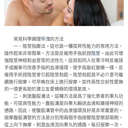
常見科學調理
早洩
的方法
一、陰莖指壓法。這也是一種提昇性能力的常用方法，
操作起來非常簡單。方法是反複用手指抓捏
陰莖
。由此可增
強陰莖神經和血管等的活性化。這就如同人在寒冷時反複搓
手或握拳可改善手指的血液循環，使手指髮紅變暖一樣。反
複用手抓捏陰莖會引起陰莖勃起。陰莖勃起是不必介意可繼
續進行按摩。可早晚在床上進行按摩。如作爲性交前性愛撫
的一環更有助於建立友愛積極的環境氣氛。
二、刺激腹股溝法。這種方法是爲了強化患者的睾丸功
能，可提高性能力。腹股溝是向睾丸輸送血液和連接神經的
通路。因此，使腹股溝管中的血液循環良好是非常重要的。
按摩腹股溝管的方法是分別用兩個手指按壓陰莖根部兩側，
從上向下撫摩，刺激血液流向睾丸的通路。每日按摩一次，