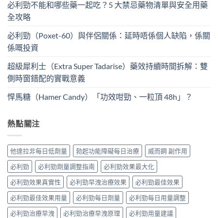
必利勁不能和哪些藥一起吃？5 大禁忌藥物清單與安全用藥
全攻略
必利勁（Poxet-60）與伴侶關係：延時唔係個人缺陷，係關
係嘅投資
超級犀利士（Extra Super Tadarise）藥效持續時間拆解：雙
側時窗錯配的實戰意義
悍馬糖（Hamer Candy）「功效咁勁、一粒頂 48h」？
熱點關注
他達拉非每日低劑量
勃起功能障礙每日治療
威而鋼 副作用
必利勁
必利勁劑量調整指南
必利勁效果最大化
必利勁效果真實性
必利勁早洩治療效果
必利勁最佳效果
必利勁最佳效果用量
必利勁每日劑量
必利勁每日用量調整
必利勁治療早洩
必利勁治療早洩原理
必利勁用量建議