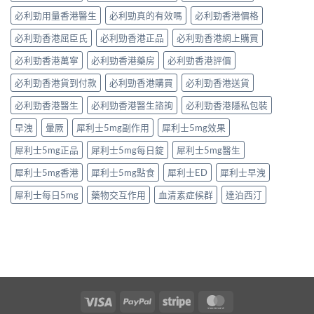
必利勁用量香港醫生
必利勁真的有效嗎
必利勁香港價格
必利勁香港屈臣氏
必利勁香港正品
必利勁香港網上購買
必利勁香港萬寧
必利勁香港藥房
必利勁香港評價
必利勁香港貨到付款
必利勁香港購買
必利勁香港送貨
必利勁香港醫生
必利勁香港醫生諮詢
必利勁香港隱私包裝
早洩
暈厥
犀利士5mg副作用
犀利士5mg效果
犀利士5mg正品
犀利士5mg每日錠
犀利士5mg醫生
犀利士5mg香港
犀利士5mg點食
犀利士ED
犀利士早洩
犀利士每日5mg
藥物交互作用
血清素症候群
達泊西汀
Visa
PayPal
Stripe
MasterCard