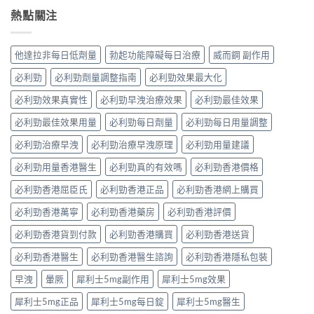
熱點關注
他達拉非每日低劑量
勃起功能障礙每日治療
威而鋼 副作用
必利勁
必利勁劑量調整指南
必利勁效果最大化
必利勁效果真實性
必利勁早洩治療效果
必利勁最佳效果
必利勁最佳效果用量
必利勁每日劑量
必利勁每日用量調整
必利勁治療早洩
必利勁治療早洩原理
必利勁用量建議
必利勁用量香港醫生
必利勁真的有效嗎
必利勁香港價格
必利勁香港屈臣氏
必利勁香港正品
必利勁香港網上購買
必利勁香港萬寧
必利勁香港藥房
必利勁香港評價
必利勁香港貨到付款
必利勁香港購買
必利勁香港送貨
必利勁香港醫生
必利勁香港醫生諮詢
必利勁香港隱私包裝
早洩
暈厥
犀利士5mg副作用
犀利士5mg效果
犀利士5mg正品
犀利士5mg每日錠
犀利士5mg醫生