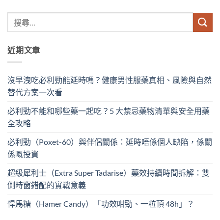
近期文章
沒早洩吃必利勁能延時嗎？健康男性服藥真相、風險與自然
替代方案一次看
必利勁不能和哪些藥一起吃？5 大禁忌藥物清單與安全用藥
全攻略
必利勁（Poxet-60）與伴侶關係：延時唔係個人缺陷，係關
係嘅投資
超級犀利士（Extra Super Tadarise）藥效持續時間拆解：雙
側時窗錯配的實戰意義
悍馬糖（Hamer Candy）「功效咁勁、一粒頂 48h」？