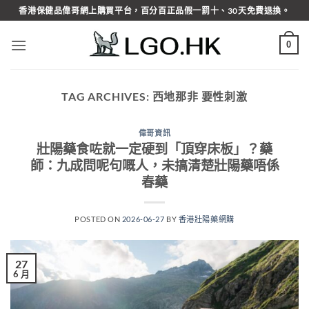
Skip
香港保健品偉哥網上購買平台，百分百正品假一罰十、30天免費退換。
to
content
0
TAG ARCHIVES:
西地那非 要性刺激
偉哥資訊
壯陽藥食咗就一定硬到「頂穿床板」？藥
師：九成問呢句嘅人，未搞清楚壯陽藥唔係
春藥
POSTED ON
2026-06-27
BY
香港壯陽藥網購
27
6 月