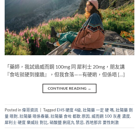
「藥師，我試過威而鋼 100mg​ 同 犀利士 20mg，朋友講
『食咗就硬到撞牆』，但我食落——有硬啲，但係唔 […]
CONTINUE READING
→
Posted in
偉哥資訊
|
Tagged
EHS 硬度 4級
,
壯陽藥 一定 硬 嗎
,
壯陽藥 劑
量 唔對
,
壯陽藥 唔係春藥
,
壯陽藥 食咗 都軟 原因
,
威而鋼 100 灰產 濃度
,
犀利士 硬度 樂威壯 對比
,
硝酸鹽 脷底丸 禁忌
,
西地那非 要性刺激