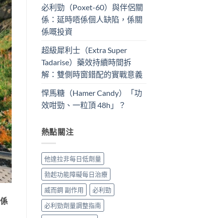
必利勁（Poxet-60）與伴侶關
係：延時唔係個人缺陷，係關
係嘅投資
超級犀利士（Extra Super
Tadarise）藥效持續時間拆
解：雙側時窗錯配的實戰意義
悍馬糖（Hamer Candy）「功
效咁勁、一粒頂 48h」？
熱點關注
他達拉非每日低劑量
勃起功能障礙每日治療
威而鋼 副作用
必利勁
係
必利勁劑量調整指南