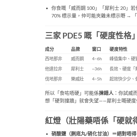
你食嘅「威而鋼 100」「犀利士 20」若係 
70% 標示量，仲可能夾雜未標示嘢 → 
三家 PDE5 嘅「硬度
成分
品牌
窗口
硬度特性
西地那非
威而鋼
4–6h
峰值集中、硬
他達拉非
犀利士
~36h
長效、硬度「夠
伐地那非
樂威壯
4–5h
起效快少少、
所以「食咗唔硬」可能係
揀錯人
：你試威而
想「硬到撞牆」就會失望——犀利士嘅硬度
紅燈（壯陽藥唔係「硬就
硝酸鹽（脷底丸/硝化甘油）＝絕對唔得