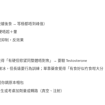
邊爐後食 → 等極都唔到峰值）
 硬唔起＋暈
 過度抑制，反效果
得「有硬但慾望同整體唔對焦」→ 要驗 Testosterone
可以破冰，但長遠要行為訓練；單靠藥會覺得「有食好似冇食咁大分
先幫你調原本嗰包
應差，醫生或考慮加劑量或轉路（真空、注射）