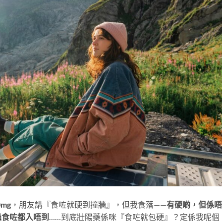
mg
，朋友講『食咗就硬到撞牆』，但我食落——
有硬啲，但係唔
過食咗都入唔到
……到底壯陽藥係咪『食咗就包硬』？定係我呢個