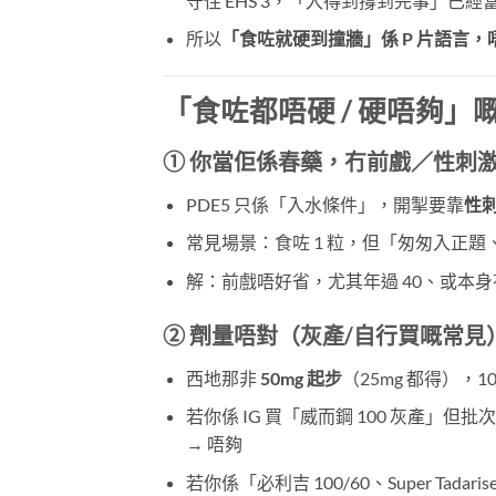
守住 EHS 3，「入得到撐到完事」已經
所以
「食咗就硬到撞牆」係 P 片語言
「食咗都唔硬 / 硬唔夠」
① 你當佢係春藥，冇前戲／性刺
PDE5 只係「入水條件」，開掣要靠
性
常見場景：食咗 1 粒，但「匆匆入正題、
解：前戲唔好省，尤其年過 40、或本身有
② 劑量唔對（灰產/自行買嘅常見
西地那非
50mg 起步
（25mg 都得），10
若你係 IG 買「威而鋼 100 灰產」但批
→ 唔夠
若你係「必利吉 100/60、Super Tada