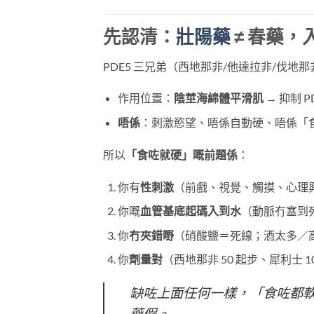
先認清：
壯陽藥
≠ 春藥，入
PDE5 三兄弟（西地那非/他達拉非/伐地
作用位置：
陰莖海綿體平滑肌
​ → 抑制
唔係
：刺激慾望、唔係自動硬、唔係「
所以
「食咗就硬」嘅前題係
：
你有
性刺激
（前戲、視覺、觸摸、心理
你嘅
血管基底起碼入到水
（動脈冇塞到
你
冇夾錯嘢
（硝酸鹽＝死線；酒太多／
你
劑量對
（西地那非 50 起步、犀利士 10
缺咗上面任何一樣，「食咗都軟」
藥假。