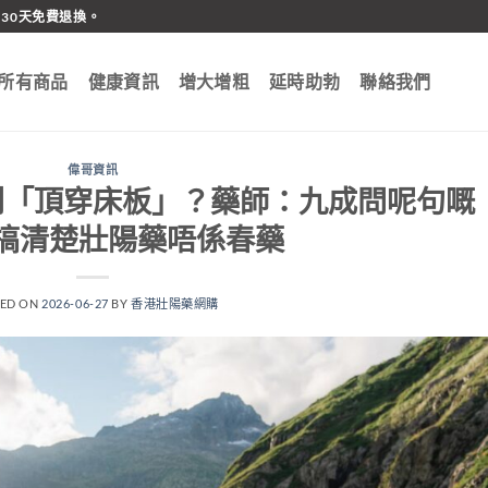
30天免費退換。
所有商品
健康資訊
增大增粗
延時助勃
聯絡我們
偉哥資訊
到「頂穿床板」？藥師：九成問呢句嘅
搞清楚壯陽藥唔係春藥
TED ON
2026-06-27
BY
香港壯陽藥網購