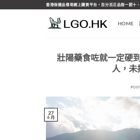
Skip
香港保健品偉哥網上購買平台，百分百正品假一罰十、
to
content
HOME
壯陽藥食咗就一定硬
人，未
POS
27
6 月