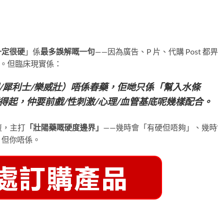
一定很硬
」係
最多誤解嘅一句
——因為廣告、P 片、代購 Post 都
。但臨床現實係：
鋼/犀利士/樂威壯）唔係春藥，佢哋只係「幫入水條
得起，仲要前戲/性刺激/心理/血管基底呢幾樣配合。
複，主打
「壯陽藥嘅硬度邊界」
——幾時會「有硬但唔夠」、幾時
」但你唔係。