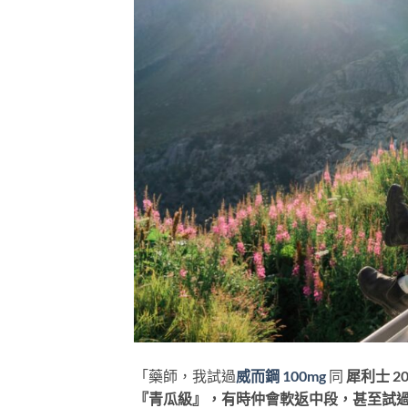
「藥師，我試過
威而鋼 100mg
​ 同
犀利士 20
『青瓜級』，有時仲會軟返中段，甚至試