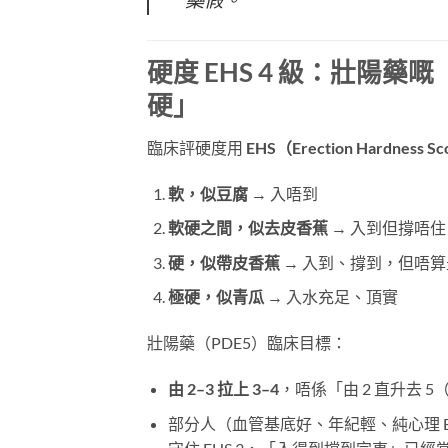
硬度 EHS 4 級：壯陽藥
硬」
臨床評硬度用
EHS（Erection Hardness S
軟，似豆腐
​ → 入唔到
軟硬之間，似去皮香蕉
​ → 入到但撐唔住
硬，似帶皮香蕉
​ → 入到、撐到，但唔
極硬，似青瓜
​ → 入水充足、頂實
壯陽藥（PDE5）臨床目標：
由 2–3 拉上 3–4
，唔係「由 2 直升去 
部分人（血管基底好、年紀輕、純心理 ED