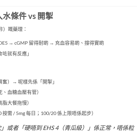
水條件 vs 開掣
那非）嘅藥理：
 PDE5 → cGMP 留得耐啲 → 充血容易啲、撐得實啲
食咗就有反應」
興奮）→ 呢樣先係「開掣」
死、血糖血壓有管）
高脂大餐拖慢）
 按需 / 5mg 每日；100/20 係上限唔係起步）
或者「硬唔到 EHS 4（青瓜級）」係正常，唔係粒