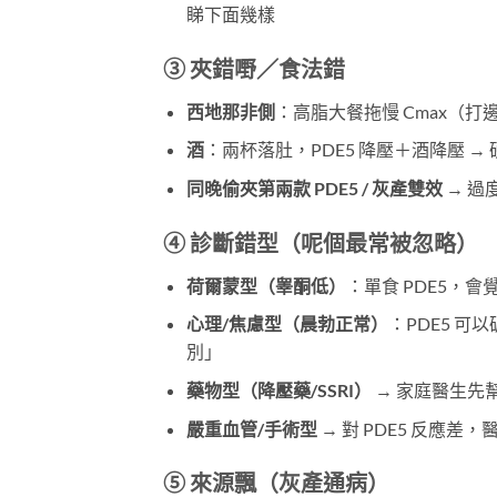
睇下面幾樣
③ 夾錯嘢／食法錯
西地那非側
：高脂大餐拖慢 Cmax（打
酒
：兩杯落肚，PDE5 降壓＋酒降壓 →
同晚偷夾第兩款 PDE5 / 灰產雙效
​ →
④ 診斷錯型（呢個最常被忽略）
荷爾蒙型（睾酮低）
：單食 PDE5，會覺
心理/焦慮型（晨勃正常）
：PDE5 
別」
藥物型（降壓藥/SSRI）
​ → 家庭醫生
嚴重血管/手術型
​ → 對 PDE5 反
⑤ 來源飄（灰產通病）