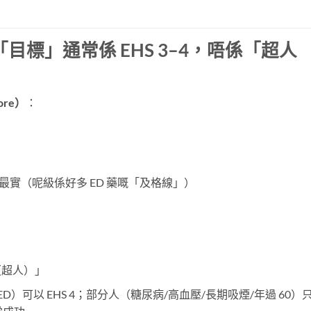
嘅「目標」通常係 EHS 3–4，唔係「超人
core）
：
算最實（呢級係好多 ED 藥嘅「及格線」）
5（超人）」
）可以 EHS 4；部分人（糖尿病/高血壓/長期吸煙/年過 60）