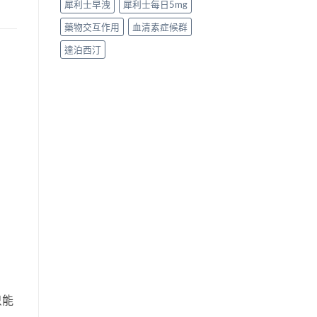
犀利士早洩
犀利士每日5mg
藥物交互作用
血清素症候群
達泊西汀
只能