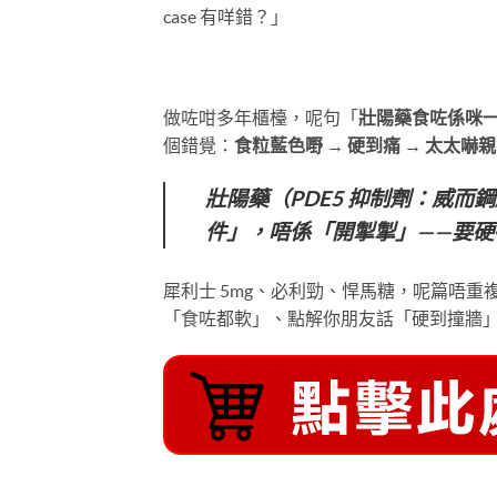
case 有咩錯？」
做咗咁多年櫃檯，呢句「
壯陽藥食咗係咪
個錯覺：
食粒藍色嘢 → 硬到痛 → 太太嚇親
壯陽藥（PDE5 抑制劑：威而
件」，唔係「開掣掣」——要硬
犀利士 5mg、必利勁、悍馬糖，呢篇唔重
「食咗都軟」、點解你朋友話「硬到撞牆