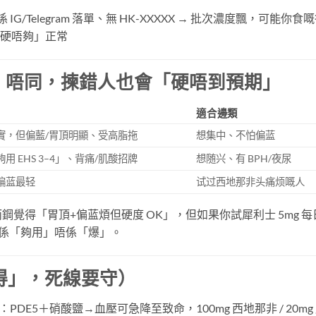
IG/Telegram 落單、無 HK-XXXXX → 批次濃度飄，可能你食
「硬唔夠」正常
性格」唔同，揀錯人也會「硬唔到預期」
適合邊類
實，但偏藍/胃頂明顯、受高脂拖
想集中、不怕偏蓝
用 EHS 3–4」、背痛/肌酸招牌
想随兴、有 BPH/夜尿
偏蓝最轻
试过西地那非头痛烦嘅人
鋼覺得「胃頂+偏蓝煩但硬度 OK」，但如果你試犀利士 5mg 每
係「夠用」唔係「爆」。
得」，死線要守）
：PDE5＋硝酸鹽→血壓可急降至致命，100mg 西地那非 / 20mg