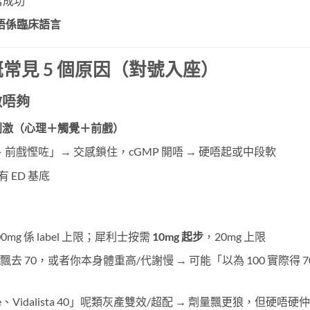
當成功
，唔係臨床語言
嘅常見 5 個原因（對號入座）
激唔夠
刺激（心理＋觸覺＋前戲）
前戲慳咗」→ 交感鎖住，cGMP 開唔 → 硬唔起或中段軟
 ED 基底
）
0mg 係 label 上限；犀利士按需
10mg 起步
，20mg 上限
次飄去 70，或者你本身體重高/代謝慢 → 可能「以為 100 實際得 7
rise、Vidalista 40」呢類灰產雙效/超配 → 劑量飄更狼，但硬唔硬