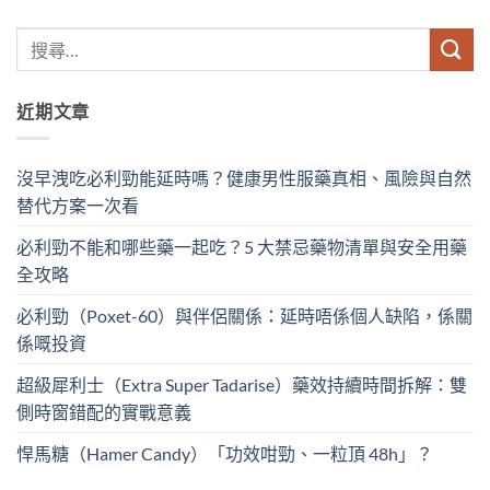
近期文章
沒早洩吃必利勁能延時嗎？健康男性服藥真相、風險與自然
替代方案一次看
必利勁不能和哪些藥一起吃？5 大禁忌藥物清單與安全用藥
全攻略
必利勁（Poxet-60）與伴侶關係：延時唔係個人缺陷，係關
係嘅投資
超級犀利士（Extra Super Tadarise）藥效持續時間拆解：雙
側時窗錯配的實戰意義
悍馬糖（Hamer Candy）「功效咁勁、一粒頂 48h」？