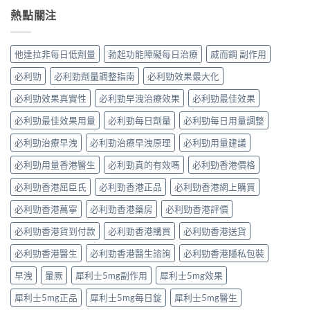
熱點關注
他達拉非每日低劑量
勃起功能障礙每日治療
威而鋼 副作用
必利勁
必利勁劑量調整指南
必利勁效果最大化
必利勁效果真實性
必利勁早洩治療效果
必利勁最佳效果
必利勁最佳效果用量
必利勁每日劑量
必利勁每日用量調整
必利勁治療早洩
必利勁治療早洩原理
必利勁用量建議
必利勁用量香港醫生
必利勁真的有效嗎
必利勁香港價格
必利勁香港屈臣氏
必利勁香港正品
必利勁香港網上購買
必利勁香港萬寧
必利勁香港藥房
必利勁香港評價
必利勁香港貨到付款
必利勁香港購買
必利勁香港送貨
必利勁香港醫生
必利勁香港醫生諮詢
必利勁香港隱私包裝
早洩
暈厥
犀利士5mg副作用
犀利士5mg效果
犀利士5mg正品
犀利士5mg每日錠
犀利士5mg醫生