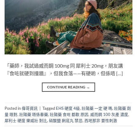
「藥師，我試過威而鋼 100mg​ 同 犀利士 20mg，朋友講
『食咗就硬到撞牆』，但我食落——有硬啲，但係唔 […]
CONTINUE READING
→
Posted in
偉哥資訊
|
Tagged
EHS 硬度 4級
,
壯陽藥 一定 硬 嗎
,
壯陽藥 劑
量 唔對
,
壯陽藥 唔係春藥
,
壯陽藥 食咗 都軟 原因
,
威而鋼 100 灰產 濃度
,
犀利士 硬度 樂威壯 對比
,
硝酸鹽 脷底丸 禁忌
,
西地那非 要性刺激