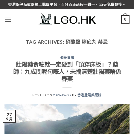
Skip
香港保健品偉哥網上購買平台，百分百正品假一罰十、30天免費退換。
to
content
0
TAG ARCHIVES:
硝酸鹽 脷底丸 禁忌
偉哥資訊
壯陽藥食咗就一定硬到「頂穿床板」？藥
師：九成問呢句嘅人，未搞清楚壯陽藥唔係
春藥
POSTED ON
2026-06-27
BY
香港壯陽藥網購
27
6 月