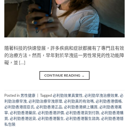
隨著科技的快速發展，許多疾病和症狀都擁有了專門且有效
的治療方法。然而，早年對於早洩這一男性常見的性功能障
礙，並 […]
CONTINUE READING
→
Posted in
男性健康
|
Tagged
必利勁效果真實性
,
必利勁早洩治療效果
,
必
利勁治療早洩
,
必利勁治療早洩原理
,
必利勁真的有效嗎
,
必利勁香港價格
,
必利勁香港屈臣氏
,
必利勁香港正品
,
必利勁香港網上購買
,
必利勁香港萬
寧
,
必利勁香港藥房
,
必利勁香港評價
,
必利勁香港貨到付款
,
必利勁香港購
買
,
必利勁香港送貨
,
必利勁香港醫生
,
必利勁香港醫生諮詢
,
必利勁香港隱
私包裝