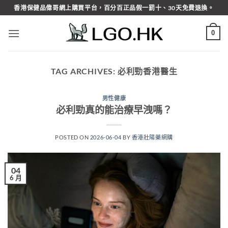
Skip
香港保健品偉哥網上購買平台，百分百正品假一罰十、30天免費退換。
to
content
0
TAG ARCHIVES:
必利勁香港醫生
男性健康
必利勁真的能治療早洩嗎？
POSTED ON
2026-06-04
BY
香港壯陽藥網購
04
6 月