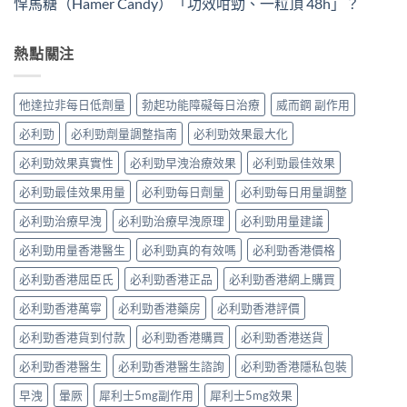
悍馬糖（Hamer Candy）「功效咁勁、一粒頂 48h」？
熱點關注
他達拉非每日低劑量
勃起功能障礙每日治療
威而鋼 副作用
必利勁
必利勁劑量調整指南
必利勁效果最大化
必利勁效果真實性
必利勁早洩治療效果
必利勁最佳效果
必利勁最佳效果用量
必利勁每日劑量
必利勁每日用量調整
必利勁治療早洩
必利勁治療早洩原理
必利勁用量建議
必利勁用量香港醫生
必利勁真的有效嗎
必利勁香港價格
必利勁香港屈臣氏
必利勁香港正品
必利勁香港網上購買
必利勁香港萬寧
必利勁香港藥房
必利勁香港評價
必利勁香港貨到付款
必利勁香港購買
必利勁香港送貨
必利勁香港醫生
必利勁香港醫生諮詢
必利勁香港隱私包裝
早洩
暈厥
犀利士5mg副作用
犀利士5mg效果