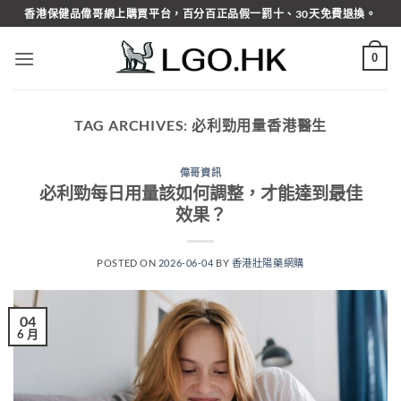
Skip
香港保健品偉哥網上購買平台，百分百正品假一罰十、30天免費退換。
to
content
0
TAG ARCHIVES:
必利勁用量香港醫生
偉哥資訊
必利勁每日用量該如何調整，才能達到最佳
效果？
POSTED ON
2026-06-04
BY
香港壯陽藥網購
04
6 月