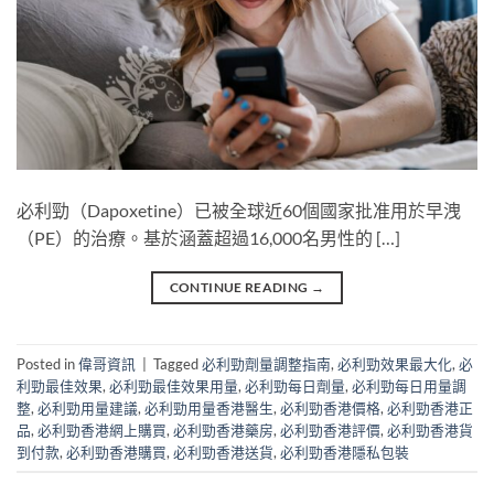
必利勁（Dapoxetine）已被全球近60個國家批准用於早洩
（PE）的治療。基於涵蓋超過16,000名男性的 […]
CONTINUE READING
→
Posted in
偉哥資訊
|
Tagged
必利勁劑量調整指南
,
必利勁效果最大化
,
必
利勁最佳效果
,
必利勁最佳效果用量
,
必利勁每日劑量
,
必利勁每日用量調
整
,
必利勁用量建議
,
必利勁用量香港醫生
,
必利勁香港價格
,
必利勁香港正
品
,
必利勁香港網上購買
,
必利勁香港藥房
,
必利勁香港評價
,
必利勁香港貨
到付款
,
必利勁香港購買
,
必利勁香港送貨
,
必利勁香港隱私包裝