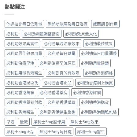
熱點關注
他達拉非每日低劑量
勃起功能障礙每日治療
威而鋼 副作用
必利勁
必利勁劑量調整指南
必利勁效果最大化
必利勁效果真實性
必利勁早洩治療效果
必利勁最佳效果
必利勁最佳效果用量
必利勁每日劑量
必利勁每日用量調整
必利勁治療早洩
必利勁治療早洩原理
必利勁用量建議
必利勁用量香港醫生
必利勁真的有效嗎
必利勁香港價格
必利勁香港屈臣氏
必利勁香港正品
必利勁香港網上購買
必利勁香港萬寧
必利勁香港藥房
必利勁香港評價
必利勁香港貨到付款
必利勁香港購買
必利勁香港送貨
必利勁香港醫生
必利勁香港醫生諮詢
必利勁香港隱私包裝
早洩
暈厥
犀利士5mg副作用
犀利士5mg效果
犀利士5mg正品
犀利士5mg每日錠
犀利士5mg醫生