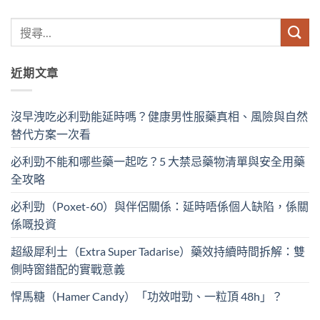
近期文章
沒早洩吃必利勁能延時嗎？健康男性服藥真相、風險與自然
替代方案一次看
必利勁不能和哪些藥一起吃？5 大禁忌藥物清單與安全用藥
全攻略
必利勁（Poxet-60）與伴侶關係：延時唔係個人缺陷，係關
係嘅投資
超級犀利士（Extra Super Tadarise）藥效持續時間拆解：雙
側時窗錯配的實戰意義
悍馬糖（Hamer Candy）「功效咁勁、一粒頂 48h」？