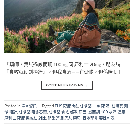
「藥師，我試過威而鋼 100mg​ 同 犀利士 20mg，朋友講
『食咗就硬到撞牆』，但我食落——有硬啲，但係唔 […]
CONTINUE READING
→
Posted in
偉哥資訊
|
Tagged
EHS 硬度 4級
,
壯陽藥 一定 硬 嗎
,
壯陽藥 劑
量 唔對
,
壯陽藥 唔係春藥
,
壯陽藥 食咗 都軟 原因
,
威而鋼 100 灰產 濃度
,
犀利士 硬度 樂威壯 對比
,
硝酸鹽 脷底丸 禁忌
,
西地那非 要性刺激