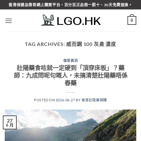
Skip
香港保健品偉哥網上購買平台，百分百正品假一罰十、30天免費退換。
to
content
0
TAG ARCHIVES:
威而鋼 100 灰產 濃度
偉哥資訊
壯陽藥食咗就一定硬到「頂穿床板」？藥
師：九成問呢句嘅人，未搞清楚壯陽藥唔係
春藥
POSTED ON
2026-06-27
BY
香港壯陽藥網購
27
6 月