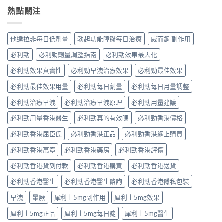
熱點關注
他達拉非每日低劑量
勃起功能障礙每日治療
威而鋼 副作用
必利勁
必利勁劑量調整指南
必利勁效果最大化
必利勁效果真實性
必利勁早洩治療效果
必利勁最佳效果
必利勁最佳效果用量
必利勁每日劑量
必利勁每日用量調整
必利勁治療早洩
必利勁治療早洩原理
必利勁用量建議
必利勁用量香港醫生
必利勁真的有效嗎
必利勁香港價格
必利勁香港屈臣氏
必利勁香港正品
必利勁香港網上購買
必利勁香港萬寧
必利勁香港藥房
必利勁香港評價
必利勁香港貨到付款
必利勁香港購買
必利勁香港送貨
必利勁香港醫生
必利勁香港醫生諮詢
必利勁香港隱私包裝
早洩
暈厥
犀利士5mg副作用
犀利士5mg效果
犀利士5mg正品
犀利士5mg每日錠
犀利士5mg醫生