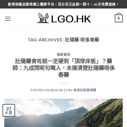
Skip
香港保健品偉哥網上購買平台，百分百正品假一罰十、30天免費退換。
to
content
0
TAG ARCHIVES:
壯陽藥 唔係春藥
偉哥資訊
壯陽藥食咗就一定硬到「頂穿床板」？藥
師：九成問呢句嘅人，未搞清楚壯陽藥唔係
春藥
POSTED ON
2026-06-27
BY
香港壯陽藥網購
27
6 月