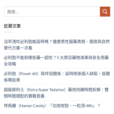
近期文章
沒早洩吃必利勁能延時嗎？健康男性服藥真相、風險與自然
替代方案一次看
必利勁不能和哪些藥一起吃？5 大禁忌藥物清單與安全用藥
全攻略
必利勁（Poxet-60）與伴侶關係：延時唔係個人缺陷，係關
係嘅投資
超級犀利士（Extra Super Tadarise）藥效持續時間拆解：雙
側時窗錯配的實戰意義
悍馬糖（Hamer Candy）「功效咁勁、一粒頂 48h」？