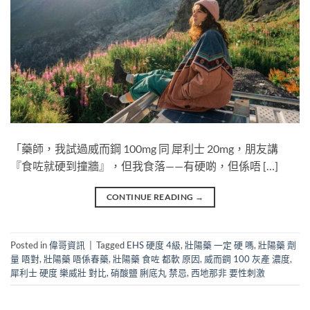
「藥師，我試過威而鋼 100mg​ 同 犀利士 20mg，朋友講
『食咗就硬到撞牆』，但我食落——有硬啲，但係唔 […]
CONTINUE READING
→
Posted in
偉哥資訊
|
Tagged
EHS 硬度 4級
,
壯陽藥 一定 硬 嗎
,
壯陽藥 劑
量 唔對
,
壯陽藥 唔係春藥
,
壯陽藥 食咗 都軟 原因
,
威而鋼 100 灰產 濃度
,
犀利士 硬度 樂威壯 對比
,
硝酸鹽 脷底丸 禁忌
,
西地那非 要性刺激