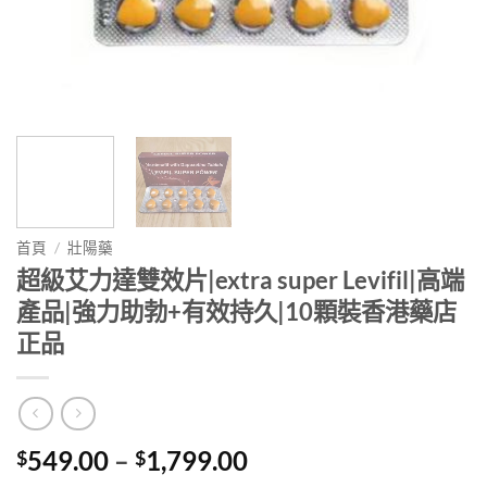
首頁
/
壯陽藥
超級艾力達雙效片|extra super Levifil|高端
產品|強力助勃+有效持久|10顆裝香港藥店
正品
Price
549.00
–
1,799.00
$
$
range: