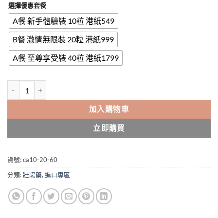
選擇優惠套餐
$549.00
through
A餐 新手體驗裝 10粒 港紙549
$1,799.00
B餐 激情無限裝 20粒 港紙999
A餐 至尊享受裝 40粒 港紙1799
超級艾力達雙效片|extra super Levifil|高端產品|強力助勃+有效持久
加入購物車
立即購買
貨號:
ca10-20-60
分類:
壯陽藥
,
進口專區