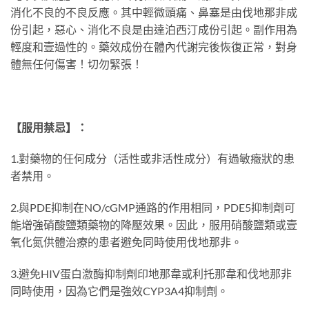
消化不良的不良反應。其中輕微頭痛、鼻塞是由伐地那非成
份引起，惡心、消化不良是由達泊西汀成份引起。副作用為
輕度和壹過性的。藥效成份在體內代謝完後恢復正常，對身
體無任何傷害！切勿緊張！
【服用禁忌】：
1.對藥物的任何成分（活性或非活性成分）有過敏癥狀的患
者禁用。
2.與PDE抑制在NO/cGMP通路的作用相同，PDE5抑制劑可
能增強硝酸鹽類藥物的降壓效果。因此，服用硝酸鹽類或壹
氧化氮供體治療的患者避免同時使用伐地那非。
3.避免HIV蛋白激酶抑制劑印地那韋或利托那韋和伐地那非
同時使用，因為它們是強效CYP3A4抑制劑。