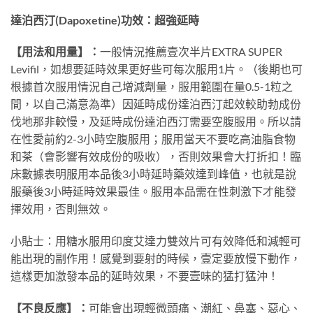
達泊西汀(Dapoxetine)功效：超強延時
【用法和用量】：
一般情況推薦壹次半片EXTRA SUPER
Levifil，如想要延時效果更好些可每次服用1片。（後期也可
根據首次服用情況自己增減劑量，服用範圍在量0.5-1粒之
間，以自己滿意為準）因延時成份達泊西汀起效較助勃成份
伐地那非較慢，及延時成份達泊西汀需要空腹服用。所以請
在性愛前約2-3小時空腹服用；服用當天不要吃高油脂食物
和茶（會影響有效成份的吸收），否則效果會大打折扣！臨
床數據表明服用本品後3小時延時藥效達到峰值，也就是說
服藥後3小時延時效果最佳。服用本品需在性刺激下才能發
揮效用，否則無效。
小貼士：用糖水服用印度艾達力雙效片可有效降低和減輕可
能出現的副作用！感覺到要射的時候，壹定要放慢下動作，
這樣更加激發本品的延時效果，不要壹味的猛打猛沖！
【不良反應】：
可能會出現輕微頭痛、潮紅、鼻塞、惡心、