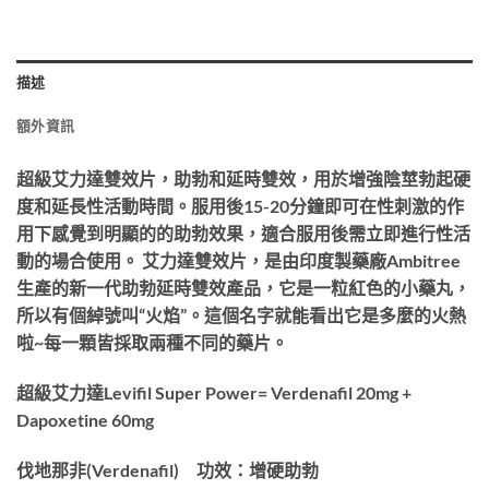
描述
額外資訊
超級艾力達雙效片​，助勃和延時雙效，​用於增強陰莖勃起硬
度和延長性活動時間。服用後15-20分鐘即可在性刺激的作
用下感覺到明顯的的助勃效果，適合服用後需立即進行性活
動的場合使用。 艾力達雙效片，是由印度製藥廠Ambitree
生產的新一代助勃延時雙效產品，它是一粒紅色的小藥丸，
所以有個綽號叫“火焰”。這個名字就能看出它是多麼的火熱
啦~每一顆皆採取兩種不同的藥片。
超級艾力達Levifil Super Power= Verdenafil 20mg +
Dapoxetine 60mg
伐地那非(Verdenafil) 功效：增硬助勃