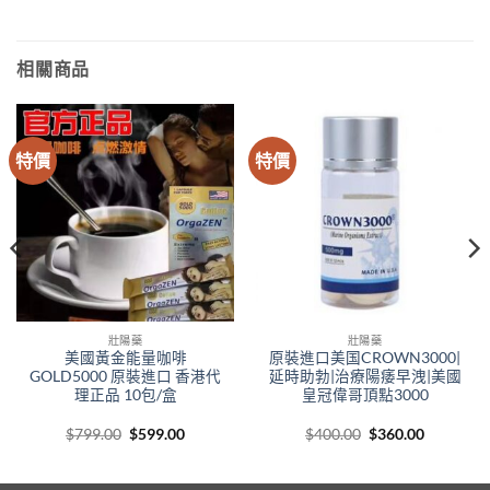
相關商品
特價
特價
壯陽藥
壯陽藥
美國黃金能量咖啡
原裝進口美国CROWN3000|
GOLD5000 原裝進口 香港代
延時助勃|治療陽痿早洩|美國
理正品 10包/盒
皇冠偉哥頂點3000
Original
Current
Original
Current
$
799.00
$
599.00
$
400.00
$
360.00
price
price
price
price
00
was:
is:
was:
is:
gh
$799.00.
$599.00.
$400.00.
$360.00.
.00