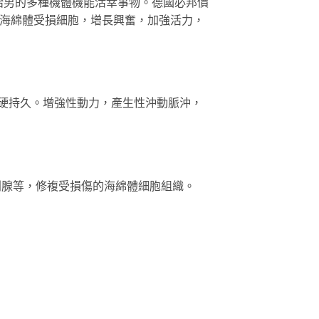
給男的多種機體機能活幸事物。德國必邦價
複海綿體受損細胞，增長興奮，加強活力，
硬持久。增強性動力，產生性沖動脈沖，
列腺等，修複受損傷的海綿體細胞組織。