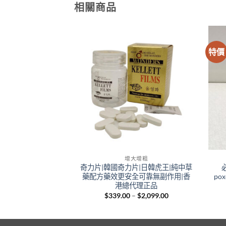
相關商品
特價
大增粗
增大增粗
-Force|必利勁犀
奇力片|韓國奇力片|日韓虎王|純中草
|必利吉|印度原裝進
藥配方藥效更安全可靠無副作用|香
po
港藥店正品
港總代理正品
Price
Price
–
$
1,999.00
$
339.00
–
$
2,099.00
range:
range:
$399.00
$339.00
through
through
$1,999.00
$2,099.00