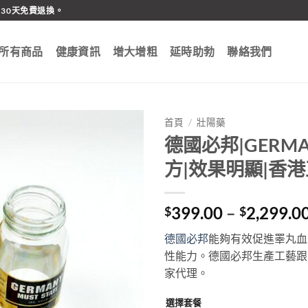
30天免費退換。
所有商品
健康資訊
增大增粗
延時助勃
聯絡我們
首頁
/
壯陽藥
德國必邦|GERMAN
方|效果明顯|香
399.00
–
2,299.0
$
$
德國必邦
能夠有效促進睪丸血
性能力。德國必邦生產工藝跟
家代理。
選擇套餐