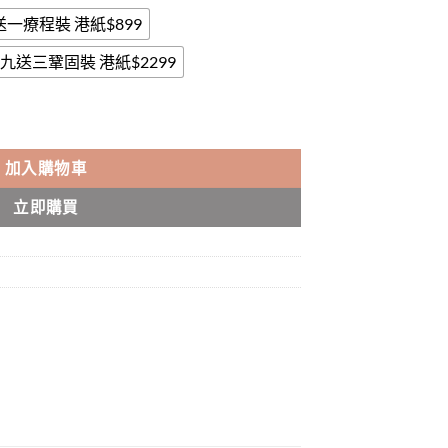
送一療程裝 港紙$899
九送三鞏固裝 港紙$2299
ATE|德國配方|效果明顯|香港正品 數量
加入購物車
立即購買