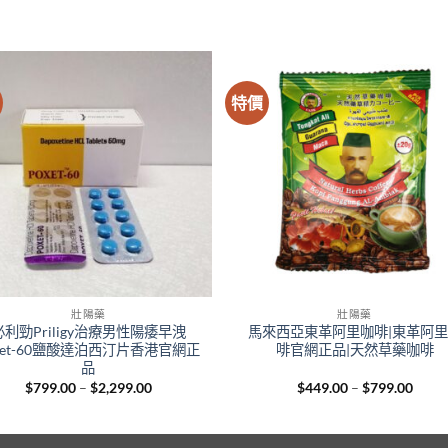
特價
壯陽藥
壯陽藥
必利勁Priligy治療男性陽痿早洩
馬來西亞東革阿里咖啡|東革阿
xet-60鹽酸達泊西汀片香港官網正
啡官網正品|天然草藥咖啡
品
Price
Price
$
799.00
–
$
2,299.00
$
449.00
–
$
799.00
range:
range
$799.00
$449
through
throu
$2,299.00
$799