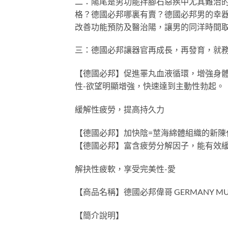
二：陽尾是男功能拌腳石惡疾中尤其難治的
格？德國必邦哪裏有賣？德國必邦男的幸器
改善功能預防及醫治陽，讓男的同洋時間取
三：德國必邦讓器官再成長，再發育，就
【德國必邦】促進睪丸血液循環，增強身
性-欲望明顯增強，快速達到主動性勃起。
緩解性疲勞，提高持久力
【德國必邦】加快陰=莖海綿體組織的新陳
【德國必邦】富含疲勞分解因子，能有效
解抉性疲軟，享受完美性-愛
【商品名稱】德國必邦偉哥 GERMANY MUST
【簡介說明】