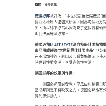
描述
額外資訊
德國必邦
被評為：“本世紀最佳壯陽產品”因
據亞太地區人體體質研製。因為每個地方
製，所以妳不必當心因為吃了這個會有頭
那我推薦德國必邦。
德國必邦
MUST STATE
源自特級壯陽植物
南亞用護評為“本世紀最佳壯陽產品”。
這種
在不增加神經，肌肉及心臟負擔情況下使
時達到性愛高潮，享受完美性生活。
德國必邦的效果與作用：
一：德國必邦研討發覺，早是由於精囊口
國必邦則是不費吹灰之力。德國必邦能有效
覺到澎湃動力。