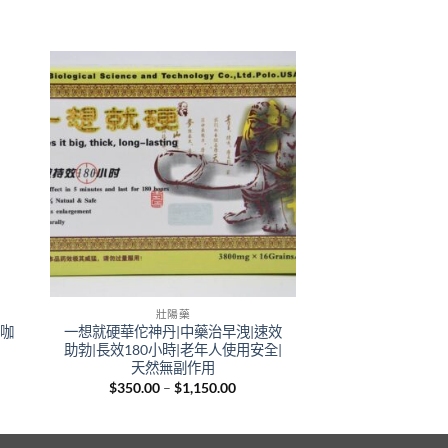
壯陽藥
里咖
一想就硬華佗神丹|中藥治早洩|速效
助勃|長效180小時|老年人使用安全|
天然無副作用
Price
$
350.00
–
$
1,150.00
:
range:
.00
$350.00
gh
through
.00
$1,150.00