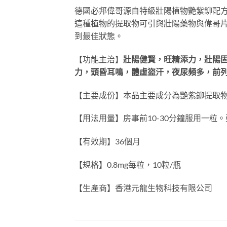
德國必邦偉哥源自特級壯陽植物艷紫鉚配
這種植物的提取物可引與壯陽藥物與偉哥
到最佳狀態。
【功能主治】
壯陽健賢，旺精添力，壯陽
力，頭昏耳鳴，體虛盜汗，夜尿頻多，前
【主要成份】本品主要成分為艷紫鉚提取
【用法用量】房事前10-30分鐘服用一粒。
【有效期】36個月
【規格】0.8mg每粒，10粒/瓶
【生產商】香港元龍生物科技有限公司