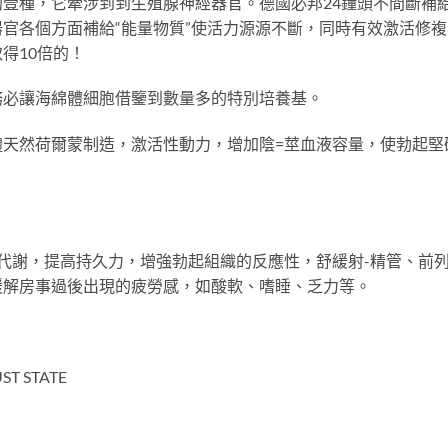
壹種，它牽涉到到生殖腺神經器官。德國必邦24鐘頭不間斷補
官各個方面補給“能量物質”使活力源源不斷，同時有效激活修
得10倍的！
務必讓海綿體細胞借鑒到數量多的特別培養基。
體天然荷爾蒙制造，激活性動力，增加陰=莖血液容量，使勃起堅
代謝，提高持久力，增強勃起組織的反應性，舒緩射-精管、前
緩解房事過後出現的疲勞感，如酸軟、嗜睡、乏力等。
 STATE