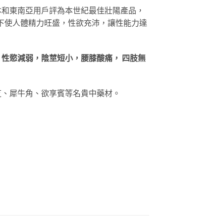
本和東南亞用戶評為本世紀最佳壯陽產品，
下使人體精力旺盛，性欲充沛，讓性能力達
性慾減弱，陰莖短小，腰膝酸痛， 四肢無
芝、犀牛角、欲享賓等名貴中藥材。