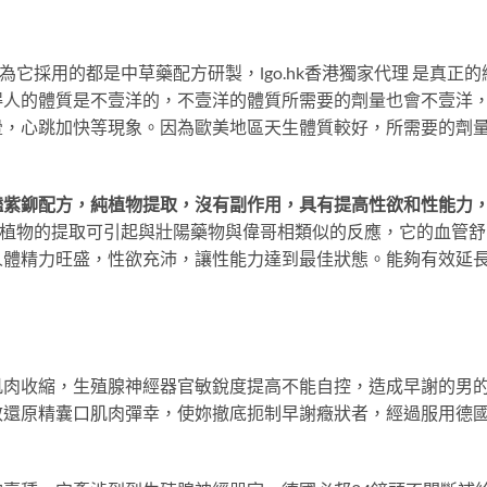
為它採用的都是中草藥配方研製，lgo.hk香港獨家代理 是真
得人的體質是不壹洋的，不壹洋的體質所需要的劑量也會不壹洋
暈，心跳加快等現象。因為歐美地區天生體質較好，所需要的劑
豔紫鉚配方，純植物提取，沒有副作用，具有提高性欲和性能力
植物的提取可引起與壯陽藥物與偉哥相類似的反應，它的血管舒
人體精力旺盛，性欲充沛，讓性能力達到最佳狀態。能夠有效延
肌肉收縮，生殖腺神經器官敏銳度提高不能自控，造成早謝的男
還原精囊口肌肉彈幸，使妳撤底扼制早謝癥狀者，經過服用德國