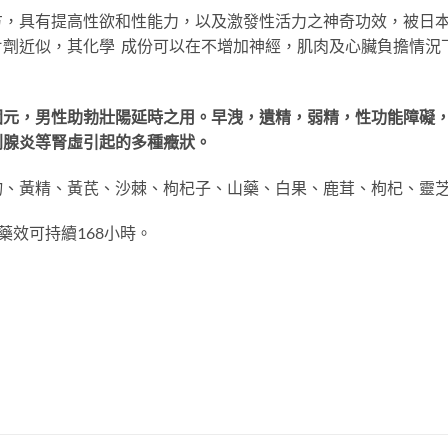
方，具有提高性欲和性能力，以及激發性活力之神奇功效，被日
片劑近似，其化學 成份可以在不增加神經，肌肉及心臟負擔情況
固元，男性助勃壯陽延時之用。早洩，遺精，弱精，性功能障礙，
列腺炎等腎虛引起的多種癥狀。
物、黃精、黃芪、沙棘、枸杞子、山藥、白果、鹿茸、枸杞、靈
藥效可持續168小時。