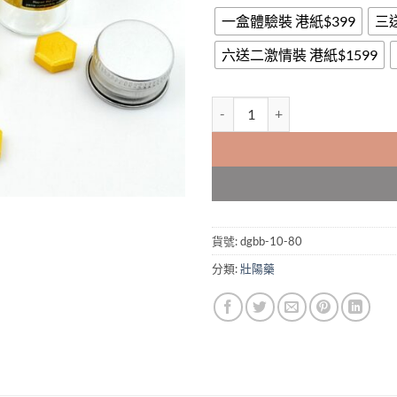
一盒體驗裝 港紙$399
三
六送二激情裝 港紙$1599
德國必邦|GERMANY MUST ST
貨號:
dgbb-10-80
分類:
壯陽藥