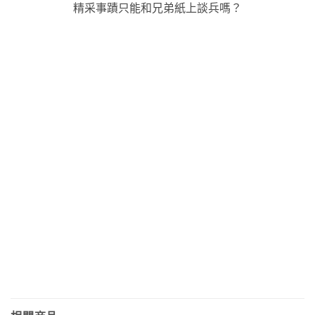
精采事蹟
只能和兄弟紙上談兵嗎？