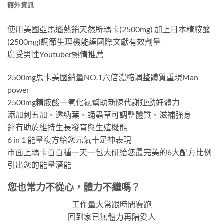
額外資訊
使用美國亞馬遜熱銷天然所瑪卡(2500mg) 加上日本精胺酸
(2500mg)調節生理機能達國際文獻有效劑量
廣受男性Youtuber熱情推薦
2500mg馬卡美國銷量NO.1六倍濃縮調整體質重現Man
power
2500mg精胺酸一氧化氮幫助新陳代謝運動好體力
添加刺五加、透納葉、蛹蟲草可調整體質、滋補強身
鋅有助於維持生長發育與生殖機能
6 in 1 能量複方給您元氣十足神表現
市面上瑪卡百百種一天一包大研給您最完美的6大配方比例
引出您的能量潛能
您也常力不從心，體力不繼嗎？
工作量大常
跟時間賽跑
回到家已無體力
再陪愛人