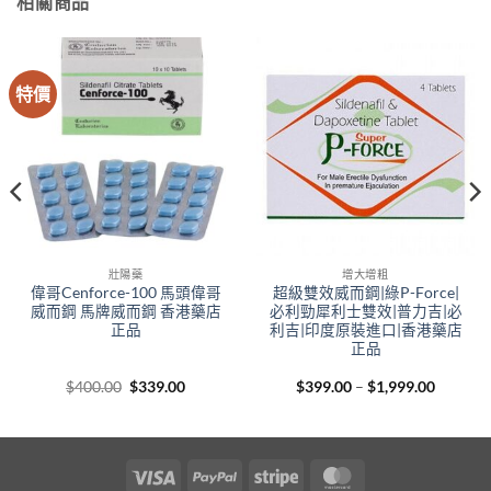
相關商品
特價
壯陽藥
增大增粗
偉哥Cenforce-100 馬頭偉哥
超級雙效威而鋼|綠P-Force|
威而鋼 馬牌威而鋼 香港藥店
必利勁犀利士雙效|普力吉|必
正品
利吉|印度原裝進口|香港藥店
正品
Original
Current
Price
$
400.00
$
339.00
$
399.00
–
$
1,999.00
price
price
range:
00
was:
is:
$399.00
gh
$400.00.
$339.00.
through
.00
$1,999.
Visa
PayPal
Stripe
MasterCard