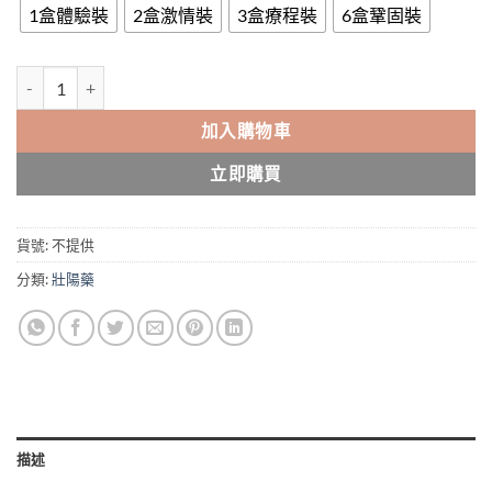
through
1盒體驗裝
2盒激情裝
3盒療程裝
6盒鞏固裝
$1,498.00
大研生醫 DAIKEN 精氣神瑪卡粉 DAIKEN 原裝進口 香港總代理正品 
加入購物車
立即購買
貨號:
不提供
分類:
壯陽藥
描述