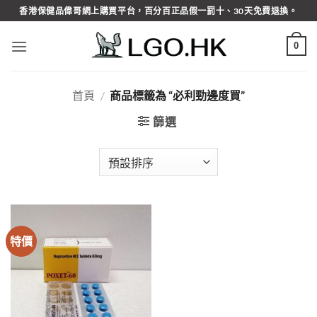
Skip
香港保健品偉哥網上購買平台，百分百正品假一罰十、30天免費退換。
to
content
0
首頁
/
商品標籤為 “必利勁邊度買”
篩選
特價