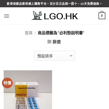
Skip
香港保健品偉哥網上購買平台，百分百正品假一罰十、30天免費退換。
to
content
0
首頁
/
商品標籤為 “必利勁說明書”
篩選
特價