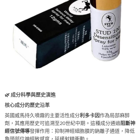
🌿 成分科學與歷史演進
核心成分的歷史沿革
英國威馬持久噴霧的主要活性成分
利多卡因
作為局部麻醉
劑，其應用歷史可追溯至20世紀中期。這種成分通過
阻斷神
經信號傳導
發揮作用：抑制神經細胞膜的鈉離子通道，降低
龜頭部位神經敏感度，延緩射精衝動。