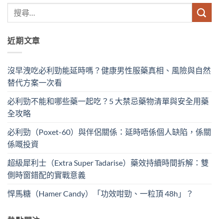
近期文章
沒早洩吃必利勁能延時嗎？健康男性服藥真相、風險與自然
替代方案一次看
必利勁不能和哪些藥一起吃？5 大禁忌藥物清單與安全用藥
全攻略
必利勁（Poxet-60）與伴侶關係：延時唔係個人缺陷，係關
係嘅投資
超級犀利士（Extra Super Tadarise）藥效持續時間拆解：雙
側時窗錯配的實戰意義
悍馬糖（Hamer Candy）「功效咁勁、一粒頂 48h」？