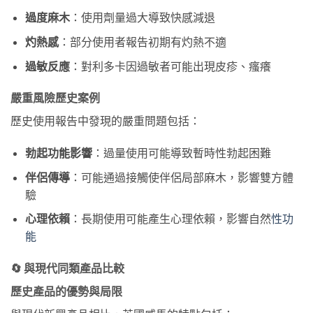
過度麻木
：使用劑量過大導致快感減退
灼熱感
：部分使用者報告初期有灼熱不適
過敏反應
：對利多卡因過敏者可能出現皮疹、瘙癢
嚴重風險歷史案例
歷史使用報告中發現的嚴重問題包括：
勃起功能影響
：過量使用可能導致暫時性勃起困難
伴侶傳導
：可能通過接觸使伴侶局部麻木，影響雙方體
驗
心理依賴
：長期使用可能產生心理依賴，影響自然
性功
能
🔄 與現代同類產品比較
歷史產品的優勢與局限