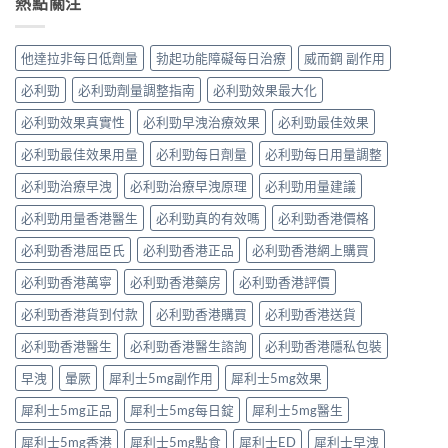
熱點關注
他達拉非每日低劑量
勃起功能障礙每日治療
威而鋼 副作用
必利勁
必利勁劑量調整指南
必利勁效果最大化
必利勁效果真實性
必利勁早洩治療效果
必利勁最佳效果
必利勁最佳效果用量
必利勁每日劑量
必利勁每日用量調整
必利勁治療早洩
必利勁治療早洩原理
必利勁用量建議
必利勁用量香港醫生
必利勁真的有效嗎
必利勁香港價格
必利勁香港屈臣氏
必利勁香港正品
必利勁香港網上購買
必利勁香港萬寧
必利勁香港藥房
必利勁香港評價
必利勁香港貨到付款
必利勁香港購買
必利勁香港送貨
必利勁香港醫生
必利勁香港醫生諮詢
必利勁香港隱私包裝
早洩
暈厥
犀利士5mg副作用
犀利士5mg效果
犀利士5mg正品
犀利士5mg每日錠
犀利士5mg醫生
犀利士5mg香港
犀利士5mg點食
犀利士ED
犀利士早洩