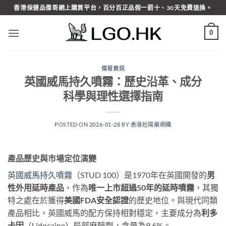
Skip
香港保健品偉哥網上購買平台，百分百正品假一罰十、30天免費退換。
to
content
0
偉哥資訊
英國威馬持久噴霧：歷史沿革、成分
科學與理性選擇指南
POSTED ON
2026-01-28
BY
香港壯陽藥網購
產品歷史與市場定位演變
英國威馬持久噴霧
（STUD 100）是1970年在英國開發的
男
性外用延時產品
，作為
唯一上市超過50年的延時噴霧
，其獨
特之處在於獲得
美國FDA安全認證
的歷史地位。與現代同類
產品相比，英國威馬的配方保持相對穩定，主要成分為
利多
卡因
（Lidocaine）局部麻醉劑，含量為9.6%。