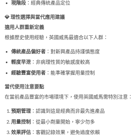
現階段
：經典傳統產品定位
💎 理性選擇與當代應用建議
適用人群重新定義
根據歷史使用經驗，英國威馬最適合以下人群：
傳統產品偏好者
：對新興產品持謹慎態度
輕度早泄
：非病理性質的敏感度較高
經驗豐富使用者
：能準確掌握用量控制
當代使用注意要點
在當前產品豐富的市場環境下，使用英國威馬需特別注意：
預期管理
：認識到這是經典而非最先進產品
用量控制
：從最小劑量開始，寧少勿多
效果評估
：客觀記錄效果，避免過度依賴