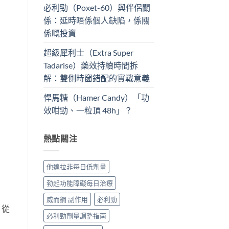
必利勁（Poxet-60）與伴侶關
係：延時唔係個人缺陷，係關
係嘅投資
超級犀利士（Extra Super
Tadarise）藥效持續時間拆
解：雙側時窗錯配的實戰意義
悍馬糖（Hamer Candy）「功
效咁勁、一粒頂 48h」？
熱點關注
他達拉非每日低劑量
勃起功能障礙每日治療
威而鋼 副作用
必利勁
，從
必利勁劑量調整指南