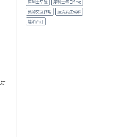
犀利士早洩
犀利士每日5mg
藥物交互作用
血清素症候群
達泊西汀
以提