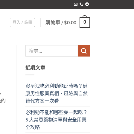
購物車 /
$
0.00
0
登入 / 註冊
近期文章
沒早洩吃必利勁能延時嗎？健
心
康男性服藥真相、風險與自然
能的
替代方案一次看
必利勁不能和哪些藥一起吃？
5 大禁忌藥物清單與安全用藥
全攻略