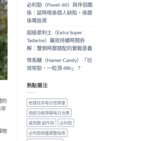
必利勁（Poxet-60）與伴侶關
係：延時唔係個人缺陷，係關
係嘅投資
超級犀利士（Extra Super
Tadarise）藥效持續時間拆
解：雙側時窗錯配的實戰意義
悍馬糖（Hamer Candy）「功
效咁勁、一粒頂 48h」？
熱點關注
體的
他達拉非每日低劑量
防早
勃起功能障礙每日治療
威而鋼 副作用
必利勁
礦物
必利勁劑量調整指南