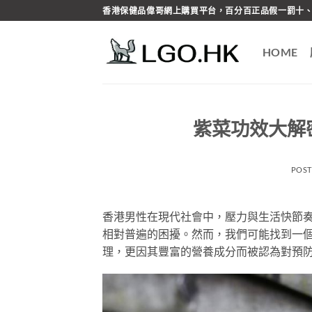
Skip
香港保健品偉哥網上購買平台，百分百正品假一罰十、
to
content
HOME
紫菜功效大解
POS
香港男性在現代社會中，壓力與生活快節
相對普遍的困擾。然而，我們可能找到一
理，更因其豐富的營養成分而被認為對預