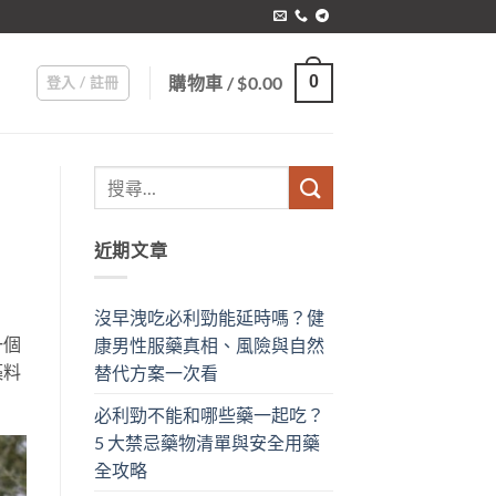
購物車 /
$
0.00
0
登入 / 註冊
近期文章
沒早洩吃必利勁能延時嗎？健
一個
康男性服藥真相、風險與自然
藻料
替代方案一次看
必利勁不能和哪些藥一起吃？
5 大禁忌藥物清單與安全用藥
全攻略