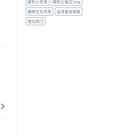
犀利士早洩
犀利士每日5mg
藥物交互作用
血清素症候群
達泊西汀