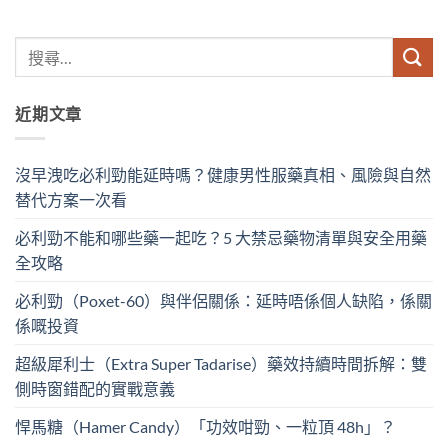
近期文章
沒早洩吃必利勁能延時嗎？健康男性服藥真相、風險與自然
替代方案一次看
必利勁不能和哪些藥一起吃？5 大禁忌藥物清單與安全用藥
全攻略
必利勁（Poxet-60）與伴侶關係：延時唔係個人缺陷，係關
係嘅投資
超級犀利士（Extra Super Tadarise）藥效持續時間拆解：雙
側時窗錯配的實戰意義
悍馬糖（Hamer Candy）「功效咁勁、一粒頂 48h」？