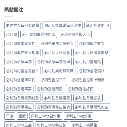
熱點關注
他達拉非每日低劑量
勃起功能障礙每日治療
威而鋼 副作用
必利勁
必利勁劑量調整指南
必利勁效果最大化
必利勁效果真實性
必利勁早洩治療效果
必利勁最佳效果
必利勁最佳效果用量
必利勁每日劑量
必利勁每日用量調整
必利勁治療早洩
必利勁治療早洩原理
必利勁用量建議
必利勁用量香港醫生
必利勁真的有效嗎
必利勁香港價格
必利勁香港屈臣氏
必利勁香港正品
必利勁香港網上購買
必利勁香港萬寧
必利勁香港藥房
必利勁香港評價
必利勁香港貨到付款
必利勁香港購買
必利勁香港送貨
必利勁香港醫生
必利勁香港醫生諮詢
必利勁香港隱私包裝
早洩
暈厥
犀利士5mg副作用
犀利士5mg效果
犀利士5mg正品
犀利士5mg每日錠
犀利士5mg醫生