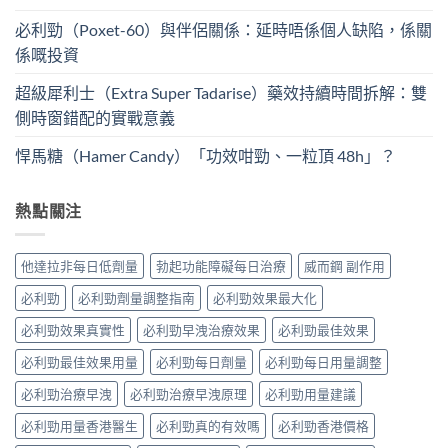
必利勁（Poxet-60）與伴侶關係：延時唔係個人缺陷，係關
係嘅投資
超級犀利士（Extra Super Tadarise）藥效持續時間拆解：雙
側時窗錯配的實戰意義
悍馬糖（Hamer Candy）「功效咁勁、一粒頂 48h」？
熱點關注
他達拉非每日低劑量
勃起功能障礙每日治療
威而鋼 副作用
必利勁
必利勁劑量調整指南
必利勁效果最大化
必利勁效果真實性
必利勁早洩治療效果
必利勁最佳效果
必利勁最佳效果用量
必利勁每日劑量
必利勁每日用量調整
必利勁治療早洩
必利勁治療早洩原理
必利勁用量建議
必利勁用量香港醫生
必利勁真的有效嗎
必利勁香港價格