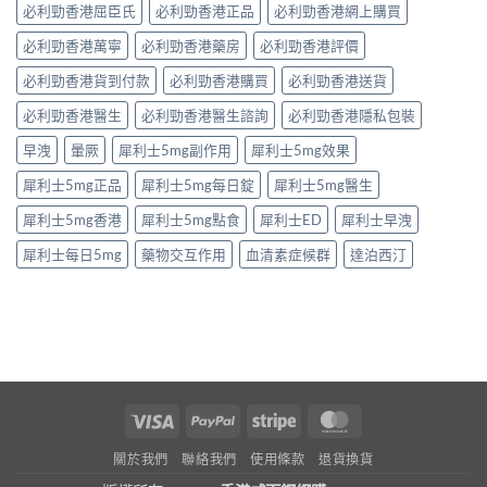
必利勁香港屈臣氏
必利勁香港正品
必利勁香港網上購買
必利勁香港萬寧
必利勁香港藥房
必利勁香港評價
必利勁香港貨到付款
必利勁香港購買
必利勁香港送貨
必利勁香港醫生
必利勁香港醫生諮詢
必利勁香港隱私包裝
早洩
暈厥
犀利士5mg副作用
犀利士5mg效果
犀利士5mg正品
犀利士5mg每日錠
犀利士5mg醫生
犀利士5mg香港
犀利士5mg點食
犀利士ED
犀利士早洩
犀利士每日5mg
藥物交互作用
血清素症候群
達泊西汀
Visa
PayPal
Stripe
MasterCard
關於我們
聯絡我們
使用條款
退貨換貨