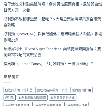
沒早洩吃必利勁能延時嗎？健康男性服藥真相、風險與自然
替代方案一次看
必利勁不能和哪些藥一起吃？5 大禁忌藥物清單與安全用藥
全攻略
必利勁（Poxet-60）與伴侶關係：延時唔係個人缺陷，係關
係嘅投資
超級犀利士（Extra Super Tadarise）藥效持續時間拆解：雙
側時窗錯配的實戰意義
悍馬糖（Hamer Candy）「功效咁勁、一粒頂 48h」？
熱點關注
他達拉非每日低劑量
勃起功能障礙每日治療
威而鋼 副作用
必利勁
必利勁劑量調整指南
必利勁效果最大化
必利勁效果真實性
必利勁早洩治療效果
必利勁最佳效果