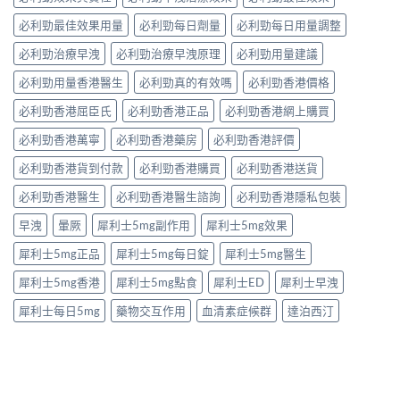
必利勁最佳效果用量
必利勁每日劑量
必利勁每日用量調整
必利勁治療早洩
必利勁治療早洩原理
必利勁用量建議
必利勁用量香港醫生
必利勁真的有效嗎
必利勁香港價格
必利勁香港屈臣氏
必利勁香港正品
必利勁香港網上購買
必利勁香港萬寧
必利勁香港藥房
必利勁香港評價
必利勁香港貨到付款
必利勁香港購買
必利勁香港送貨
必利勁香港醫生
必利勁香港醫生諮詢
必利勁香港隱私包裝
早洩
暈厥
犀利士5mg副作用
犀利士5mg效果
犀利士5mg正品
犀利士5mg每日錠
犀利士5mg醫生
犀利士5mg香港
犀利士5mg點食
犀利士ED
犀利士早洩
犀利士每日5mg
藥物交互作用
血清素症候群
達泊西汀