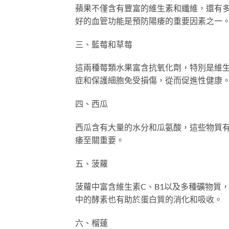
蘋果不僅含有豐富的維生素和纖維，還有
好的血管功能是預防陽痿的重要因素之一
三、藍莓和草莓
這兩種莓類水果富含抗氧化劑，特別是維
症和保護細胞免受損傷，從而促進性健康
四、西瓜
西瓜含有大量的水分和瓜氨酸，這些物質
痿至關重要。
五、菠蘿
菠蘿中富含維生素C、B1以及多種礦物質
中的酵素也有助於蛋白質的消化和吸收。
六、榴蓮