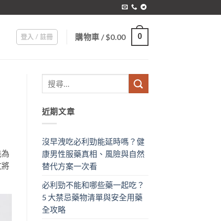
購物車 /
$
0.00
0
登入 / 註冊
近期文章
沒早洩吃必利勁能延時嗎？健
能為
康男性服藥真相、風險與自然
文將
替代方案一次看
必利勁不能和哪些藥一起吃？
5 大禁忌藥物清單與安全用藥
全攻略