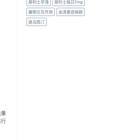
犀利士早洩
犀利士每日5mg
藥物交互作用
血清素症候群
達泊西汀
能量
進行