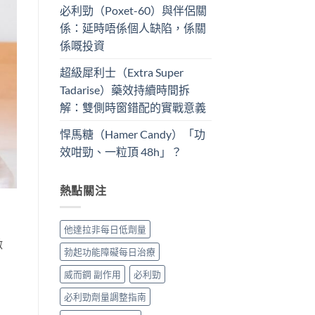
必利勁（Poxet-60）與伴侶關
係：延時唔係個人缺陷，係關
係嘅投資
超級犀利士（Extra Super
Tadarise）藥效持續時間拆
解：雙側時窗錯配的實戰意義
悍馬糖（Hamer Candy）「功
效咁勁、一粒頂 48h」？
熱點關注
他達拉非每日低劑量
激
勃起功能障礙每日治療
威而鋼 副作用
必利勁
必利勁劑量調整指南