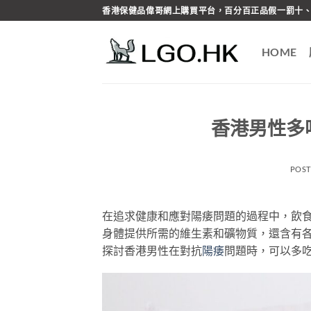
Skip
香港保健品偉哥網上購買平台，百分百正品假一罰十、
to
content
HOME
香港男性多
POS
在追求健康和應對陽痿問題的過程中，飲
身體提供所需的維生素和礦物質，還含有
探討香港男性在對抗
陽痿
問題時，可以多