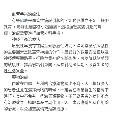
血管手術治療法
有些
陽痿
是血管性病變引起的，如動脈供血不足，靜脈
異常 ，劫靜脈瘺都會引起陽痿。這種血管病變引起的陽
痿，治療需要進行血管外科手術。
神經手術治療法
原髮性早洩存在陰莖頭敏感性增高，決定陰莖頭敏感性
的主要因素是陰莖背神經的分佈、感受器的數量與閾值以及
神經傳導通路等。行陰莖背神經切斷術後，可以降低陰莖頭
的敏感性，提高射精刺激閾，延長射精潛伏期，改善患者的
性生活質量。
藥物治療
由於在市麵上各種的治療藥物層出不窮，因此提醒廣大
的患者注意在選擇藥物的時候，一定要在專業醫生的指導下
進行。其中不免有一些激素類藥物，不僅對患者的病情不會
有治療效果，還輕易産生副作用。因此患者應避免私自用藥
物治療，以免加重病情或延誤治療。