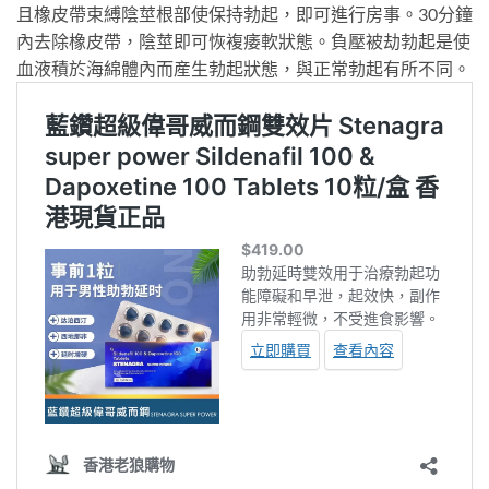
且橡皮帶束縛陰莖根部使保持勃起，即可進行房事。30分鐘
內去除橡皮帶，陰莖即可恢複痿軟狀態。負壓被劫勃起是使
血液積於海綿體內而産生勃起狀態，與正常勃起有所不同。