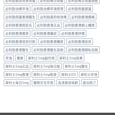
必利勁最佳效果用量
必利勁每日劑量
必利勁每日用量調整
必利勁治療早洩
必利勁治療早洩原理
必利勁用量建議
必利勁用量香港醫生
必利勁真的有效嗎
必利勁香港價格
必利勁香港屈臣氏
必利勁香港正品
必利勁香港網上購買
必利勁香港萬寧
必利勁香港藥房
必利勁香港評價
必利勁香港貨到付款
必利勁香港購買
必利勁香港送貨
必利勁香港醫生
必利勁香港醫生諮詢
必利勁香港隱私包裝
早洩
暈厥
犀利士5mg副作用
犀利士5mg效果
犀利士5mg正品
犀利士5mg每日錠
犀利士5mg醫生
犀利士5mg香港
犀利士5mg點食
犀利士ED
犀利士早洩
犀利士每日5mg
藥物交互作用
血清素症候群
達泊西汀