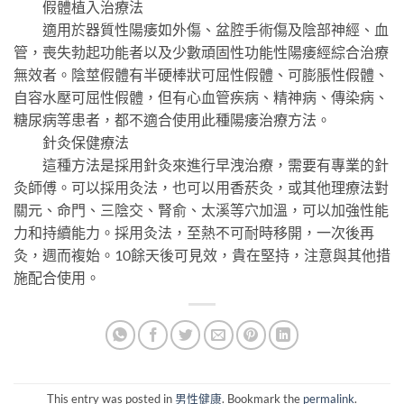
假體植入治療法
適用於器質性陽痿如外傷、盆腔手術傷及陰部神經、血
管，喪失勃起功能者以及少數頑固性功能性陽痿經綜合治療
無效者。陰莖假體有半硬棒狀可屈性假體、可膨脹性假體、
自容水壓可屈性假體，但有心血管疾病、精神病、傳染病、
糖尿病等患者，都不適合使用此種陽痿治療方法。
針灸保健療法
這種方法是採用針灸來進行早洩治療，需要有專業的針
灸師傅。可以採用灸法，也可以用香菸灸，或其他理療法對
關元、命門、三陰交、腎俞、太溪等穴加溫，可以加強性能
力和持續能力。採用灸法，至熱不可耐時移開，一次後再
灸，週而複始。10餘天後可見效，貴在堅持，注意與其他措
施配合使用。
This entry was posted in
男性健康
. Bookmark the
permalink
.