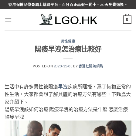
Skip
香港保健品偉哥網上購買平台，百分百正品假一罰十、30天免費退換。
to
content
0
男性健康
陽痿早洩怎治療比較好
POSTED ON
2023-11-03
BY
香港壯陽藥網購
生活中有許多男性被陽痿
早洩
疾病所睏擾，爲了恢複正常的
性生活，大家都會想了解具體的治療方法有哪些，下麵爲大
家介紹下。
陽痿早洩該如何治療 陽痿早洩的治療方法是什麼 怎麼治療
陽痿早洩