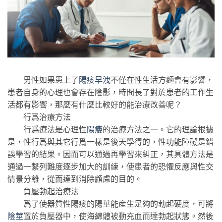
男性如果患上了
陽痿早洩
不僅在性生活方麵會有影響，
患者自身的心理也會存在陰影，時間長了對於患者的工作生
活都有影響，那麼有什麼比較好的能治療改善呢？
行爲治療方法
行爲療法是心理性
陽痿
的治療方法之一。它的理論根據
是，性行爲與其它行爲一樣是後天學得的，性功能障礙是錯
誤學習的結果。因而可以通過再學習來糾正，其具體方法是
通過一繫列難度逐步加大的訓練，使患者的恐懼反應與性交
情景分離，從而達到消除顧慮的目的。
負壓勃起治療法
爲了使器質性陽痿的陽莖能産生足夠的勃起硬度，可將
陰莖
置於負壓器中，使海綿體被動充血而達勃起狀態。然後