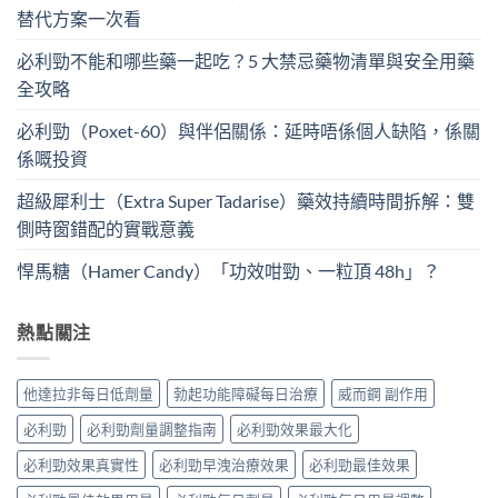
替代方案一次看
必利勁不能和哪些藥一起吃？5 大禁忌藥物清單與安全用藥
全攻略
必利勁（Poxet-60）與伴侶關係：延時唔係個人缺陷，係關
係嘅投資
超級犀利士（Extra Super Tadarise）藥效持續時間拆解：雙
側時窗錯配的實戰意義
悍馬糖（Hamer Candy）「功效咁勁、一粒頂 48h」？
熱點關注
他達拉非每日低劑量
勃起功能障礙每日治療
威而鋼 副作用
必利勁
必利勁劑量調整指南
必利勁效果最大化
必利勁效果真實性
必利勁早洩治療效果
必利勁最佳效果