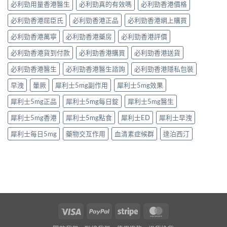
必利勁用量香港醫生
必利勁真的有效嗎
必利勁香港價格
必利勁香港屈臣氏
必利勁香港正品
必利勁香港網上購買
必利勁香港萬寧
必利勁香港藥房
必利勁香港評價
必利勁香港貨到付款
必利勁香港購買
必利勁香港送貨
必利勁香港醫生
必利勁香港醫生諮詢
必利勁香港隱私包裝
早洩
暈厥
犀利士5mg副作用
犀利士5mg效果
犀利士5mg正品
犀利士5mg每日錠
犀利士5mg醫生
犀利士5mg香港
犀利士5mg點食
犀利士ED
犀利士早洩
犀利士每日5mg
藥物交互作用
血清素症候群
達泊西汀
Visa
PayPal
Stripe
MasterCard