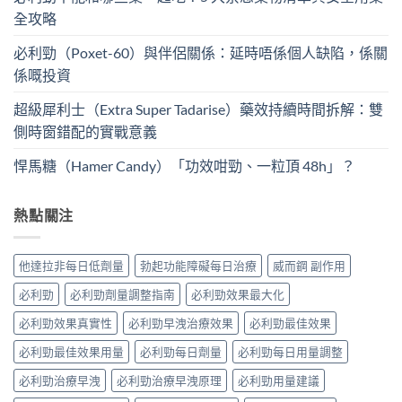
全攻略
必利勁（Poxet-60）與伴侶關係：延時唔係個人缺陷，係關
係嘅投資
超級犀利士（Extra Super Tadarise）藥效持續時間拆解：雙
側時窗錯配的實戰意義
悍馬糖（Hamer Candy）「功效咁勁、一粒頂 48h」？
熱點關注
他達拉非每日低劑量
勃起功能障礙每日治療
威而鋼 副作用
必利勁
必利勁劑量調整指南
必利勁效果最大化
必利勁效果真實性
必利勁早洩治療效果
必利勁最佳效果
必利勁最佳效果用量
必利勁每日劑量
必利勁每日用量調整
必利勁治療早洩
必利勁治療早洩原理
必利勁用量建議