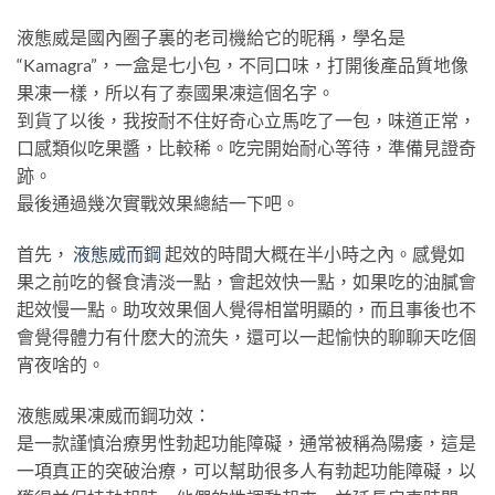
液態威是國內圈子裏的老司機給它的昵稱，學名是
“Kamagra”，一盒是七小包，不同口味，打開後產品質地像
果凍一樣，所以有了泰國果凍這個名字。
到貨了以後，我按耐不住好奇心立馬吃了一包，味道正常，
口感類似吃果醬，比較稀。吃完開始耐心等待，準備見證奇
跡。
最後通過幾次實戰效果總結一下吧。
首先，
液態威而鋼
起效的時間大概在半小時之內。感覺如
果之前吃的餐食清淡一點，會起效快一點，如果吃的油膩會
起效慢一點。助攻效果個人覺得相當明顯的，而且事後也不
會覺得體力有什麽大的流失，還可以一起愉快的聊聊天吃個
宵夜啥的。
液態威果凍威而鋼功效：
是一款謹慎治療男性勃起功能障礙，通常被稱為陽痿，這是
一項真正的突破治療，可以幫助很多人有勃起功能障礙，以