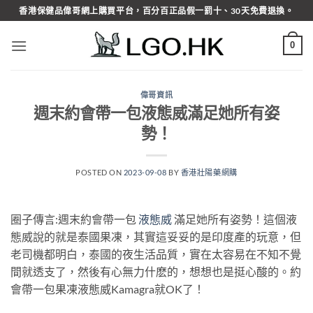
Skip
香港保健品偉哥網上購買平台，百分百正品假一罰十、30天免費退換。
to
content
0
偉哥資訊
週末約會帶一包液態威滿足她所有姿
勢！
POSTED ON
2023-09-08
BY
香港壯陽藥網購
圈子傳言:週末約會帶一包
液態威
滿足她所有姿勢！這個液
態威說的就是泰國果凍，其實這妥妥的是印度產的玩意，但
老司機都明白，泰國的夜生活品質，實在太容易在不知不覺
間就透支了，然後有心無力什麽的，想想也是挺心酸的。約
會帶一包果凍液態威Kamagra就OK了！