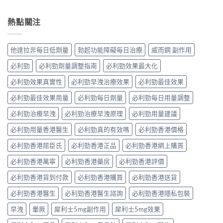
熱點關注
他達拉非每日低劑量
勃起功能障礙每日治療
威而鋼 副作用
必利勁
必利勁劑量調整指南
必利勁效果最大化
必利勁效果真實性
必利勁早洩治療效果
必利勁最佳效果
必利勁最佳效果用量
必利勁每日劑量
必利勁每日用量調整
必利勁治療早洩
必利勁治療早洩原理
必利勁用量建議
必利勁用量香港醫生
必利勁真的有效嗎
必利勁香港價格
必利勁香港屈臣氏
必利勁香港正品
必利勁香港網上購買
必利勁香港萬寧
必利勁香港藥房
必利勁香港評價
必利勁香港貨到付款
必利勁香港購買
必利勁香港送貨
必利勁香港醫生
必利勁香港醫生諮詢
必利勁香港隱私包裝
早洩
暈厥
犀利士5mg副作用
犀利士5mg效果