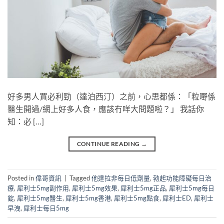
好多男人買必利勁（達泊西汀）之前，心思都係：「粒嘢係
醫生開過/網上好多人食，應該冇咩大問題啦？」 我話你
知：必 […]
CONTINUE READING
→
Posted in
偉哥資訊
|
Tagged
他達拉非每日低劑量
,
勃起功能障礙每日治
療
,
犀利士5mg副作用
,
犀利士5mg效果
,
犀利士5mg正品
,
犀利士5mg每日
錠
,
犀利士5mg醫生
,
犀利士5mg香港
,
犀利士5mg點食
,
犀利士ED
,
犀利士
早洩
,
犀利士每日5mg