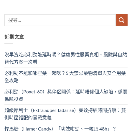
近期文章
沒早洩吃必利勁能延時嗎？健康男性服藥真相、風險與自然
替代方案一次看
必利勁不能和哪些藥一起吃？5 大禁忌藥物清單與安全用藥
全攻略
必利勁（Poxet-60）與伴侶關係：延時唔係個人缺陷，係關
係嘅投資
超級犀利士（Extra Super Tadarise）藥效持續時間拆解：雙
側時窗錯配的實戰意義
悍馬糖（Hamer Candy）「功效咁勁、一粒頂 48h」？