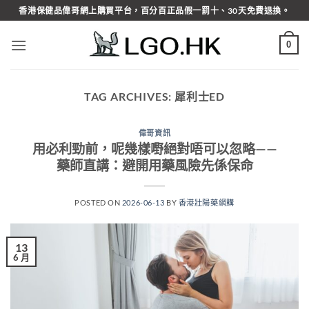
Skip
香港保健品偉哥網上購買平台，百分百正品假一罰十、30天免費退換。
to
content
0
TAG ARCHIVES:
犀利士ED
偉哥資訊
用必利勁前，呢幾樣嘢絕對唔可以忽略——
藥師直講：避開用藥風險先係保命
POSTED ON
2026-06-13
BY
香港壯陽藥網購
13
6 月