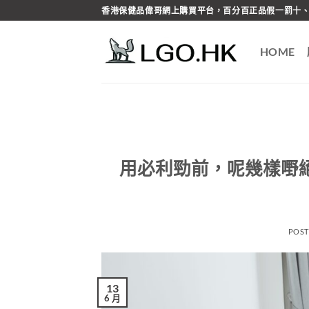
Skip
香港保健品偉哥網上購買平台，百分百正品假一罰十、
to
content
HOME
用必利勁前，呢幾樣嘢
POS
13
6 月