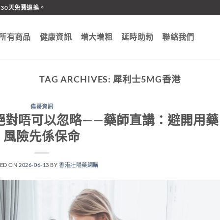
30天免費退換。
所有商品
健康資訊
增大增粗
延時助勃
聯絡我們
TAG ARCHIVES:
犀利士5MG香港
偉哥資訊
絕對唔可以忽略——藥師直講：避開用藥
風險先係保命
TED ON
2026-06-13
BY
香港壯陽藥網購