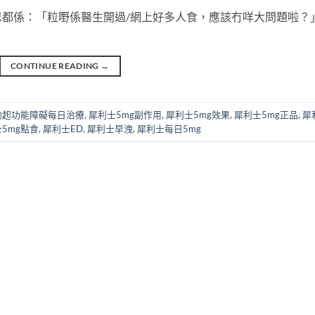
都係：「粒嘢係醫生開過/網上好多人食，應該冇咩大問題啦？
CONTINUE READING
→
勃起功能障礙每日治療
,
犀利士5mg副作用
,
犀利士5mg效果
,
犀利士5mg正品
,
犀
5mg點食
,
犀利士ED
,
犀利士早洩
,
犀利士每日5mg