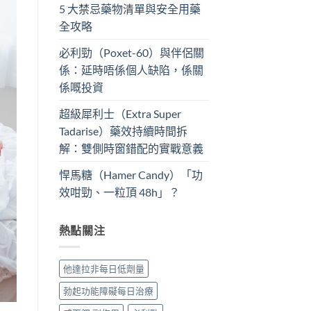
5 大禁忌藥物清單與安全用藥
全攻略
必利勁（Poxet-60）與伴侶關
係：延時唔係個人缺陷，係關
係嘅投資
超級犀利士（Extra Super
Tadarise）藥效持續時間拆
解：雙側時窗錯配的實戰意義
悍馬糖（Hamer Candy）「功
效咁勁、一粒頂 48h」？
熱點關注
他達拉非每日低劑量
勃起功能障礙每日治療