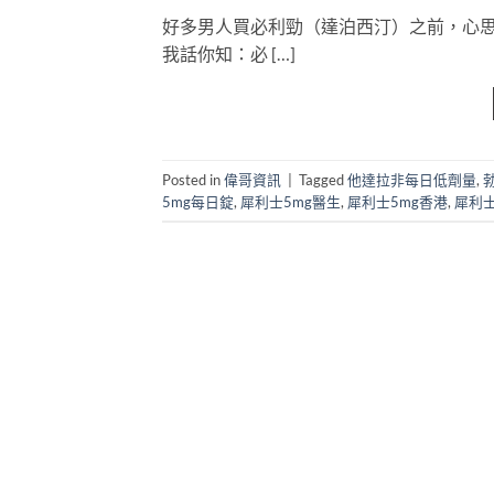
好多男人買必利勁（達泊西汀）之前，心思
我話你知：必 […]
Posted in
偉哥資訊
|
Tagged
他達拉非每日低劑量
,
5mg每日錠
,
犀利士5mg醫生
,
犀利士5mg香港
,
犀利士