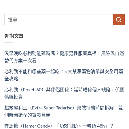
近期文章
沒早洩吃必利勁能延時嗎？健康男性服藥真相、風險與自然
替代方案一次看
必利勁不能和哪些藥一起吃？5 大禁忌藥物清單與安全用藥
全攻略
必利勁（Poxet-60）與伴侶關係：延時唔係個人缺陷，係關
係嘅投資
超級犀利士（Extra Super Tadarise）藥效持續時間拆解：雙
側時窗錯配的實戰意義
悍馬糖（Hamer Candy）「功效咁勁、一粒頂 48h」？