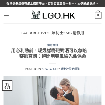
Skip
香港保健品偉哥網上購買平台，百分百正品假一罰十、30天免費退換。
to
content
0
TAG ARCHIVES:
犀利士5MG副作用
偉哥資訊
用必利勁前，呢幾樣嘢絕對唔可以忽略——
藥師直講：避開用藥風險先係保命
POSTED ON
2026-06-13
BY
香港壯陽藥網購
13
6 月