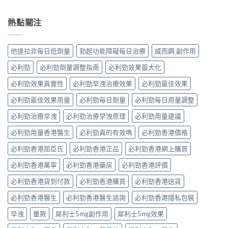
熱點關注
他達拉非每日低劑量
勃起功能障礙每日治療
威而鋼 副作用
必利勁
必利勁劑量調整指南
必利勁效果最大化
必利勁效果真實性
必利勁早洩治療效果
必利勁最佳效果
必利勁最佳效果用量
必利勁每日劑量
必利勁每日用量調整
必利勁治療早洩
必利勁治療早洩原理
必利勁用量建議
必利勁用量香港醫生
必利勁真的有效嗎
必利勁香港價格
必利勁香港屈臣氏
必利勁香港正品
必利勁香港網上購買
必利勁香港萬寧
必利勁香港藥房
必利勁香港評價
必利勁香港貨到付款
必利勁香港購買
必利勁香港送貨
必利勁香港醫生
必利勁香港醫生諮詢
必利勁香港隱私包裝
早洩
暈厥
犀利士5mg副作用
犀利士5mg效果