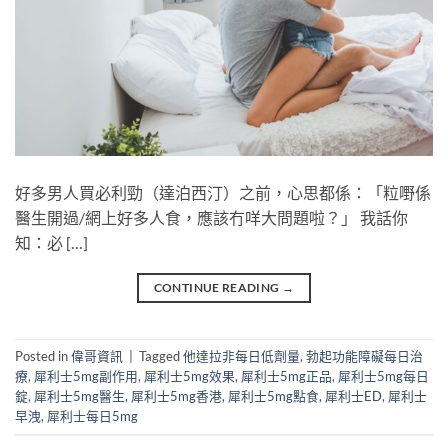
好多男人買必利勁（達泊西汀）之前，心思都係：「粒嘢係
醫生開過/網上好多人食，應該冇咩大問題啦？」 我話你
知：必 […]
CONTINUE READING
→
Posted in
偉哥資訊
|
Tagged
他達拉非每日低劑量
,
勃起功能障礙每日治
療
,
犀利士5mg副作用
,
犀利士5mg效果
,
犀利士5mg正品
,
犀利士5mg每日
錠
,
犀利士5mg醫生
,
犀利士5mg香港
,
犀利士5mg點食
,
犀利士ED
,
犀利士
早洩
,
犀利士每日5mg