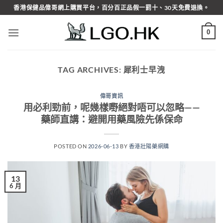
Skip
香港保健品偉哥網上購買平台，百分百正品假一罰十、30天免費退換。
to
content
0
TAG ARCHIVES:
犀利士早洩
偉哥資訊
用必利勁前，呢幾樣嘢絕對唔可以忽略——
藥師直講：避開用藥風險先係保命
POSTED ON
2026-06-13
BY
香港壯陽藥網購
13
6 月