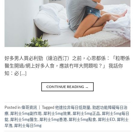
好多男人買必利勁（達泊西汀）之前，心思都係：「粒嘢係
醫生開過/網上好多人食，應該冇咩大問題啦？」 我話你
知：必 […]
CONTINUE READING
→
Posted in
偉哥資訊
|
Tagged
他達拉非每日低劑量
,
勃起功能障礙每日治
療
,
犀利士5mg副作用
,
犀利士5mg效果
,
犀利士5mg正品
,
犀利士5mg每日
錠
,
犀利士5mg醫生
,
犀利士5mg香港
,
犀利士5mg點食
,
犀利士ED
,
犀利士
早洩
,
犀利士每日5mg