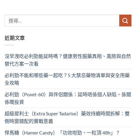
近期文章
沒早洩吃必利勁能延時嗎？健康男性服藥真相、風險與自然
替代方案一次看
必利勁不能和哪些藥一起吃？5 大禁忌藥物清單與安全用藥
全攻略
必利勁（Poxet-60）與伴侶關係：延時唔係個人缺陷，係關
係嘅投資
超級犀利士（Extra Super Tadarise）藥效持續時間拆解：雙
側時窗錯配的實戰意義
悍馬糖（Hamer Candy）「功效咁勁、一粒頂 48h」？