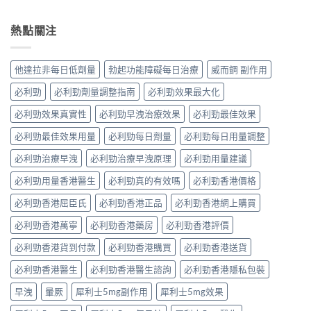
熱點關注
他達拉非每日低劑量
勃起功能障礙每日治療
威而鋼 副作用
必利勁
必利勁劑量調整指南
必利勁效果最大化
必利勁效果真實性
必利勁早洩治療效果
必利勁最佳效果
必利勁最佳效果用量
必利勁每日劑量
必利勁每日用量調整
必利勁治療早洩
必利勁治療早洩原理
必利勁用量建議
必利勁用量香港醫生
必利勁真的有效嗎
必利勁香港價格
必利勁香港屈臣氏
必利勁香港正品
必利勁香港網上購買
必利勁香港萬寧
必利勁香港藥房
必利勁香港評價
必利勁香港貨到付款
必利勁香港購買
必利勁香港送貨
必利勁香港醫生
必利勁香港醫生諮詢
必利勁香港隱私包裝
早洩
暈厥
犀利士5mg副作用
犀利士5mg效果