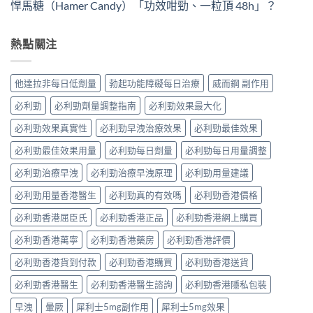
悍馬糖（Hamer Candy）「功效咁勁、一粒頂 48h」？
熱點關注
他達拉非每日低劑量
勃起功能障礙每日治療
威而鋼 副作用
必利勁
必利勁劑量調整指南
必利勁效果最大化
必利勁效果真實性
必利勁早洩治療效果
必利勁最佳效果
必利勁最佳效果用量
必利勁每日劑量
必利勁每日用量調整
必利勁治療早洩
必利勁治療早洩原理
必利勁用量建議
必利勁用量香港醫生
必利勁真的有效嗎
必利勁香港價格
必利勁香港屈臣氏
必利勁香港正品
必利勁香港網上購買
必利勁香港萬寧
必利勁香港藥房
必利勁香港評價
必利勁香港貨到付款
必利勁香港購買
必利勁香港送貨
必利勁香港醫生
必利勁香港醫生諮詢
必利勁香港隱私包裝
早洩
暈厥
犀利士5mg副作用
犀利士5mg效果