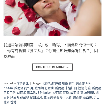
我通常唔會即刻答「得」或「唔得」，而係反問佢一句：
「你有冇食緊『脷底丸』？你醫生知唔知你諗住食？」​ 因
為威而 […]
CONTINUE READING
→
Posted in
偉哥資訊
|
Tagged
勃起功能障礙 用藥 安全
,
威而鋼 HK-
XXXXX
,
威而鋼 副作用
,
威而鋼 心臟病
,
威而鋼 未經註冊 假藥 危險
,
威而鋼
正確用法
,
威而鋼 異常勃起 Priapism
,
威而鋼 禁忌
,
威而鋼 第1部毒藥
,
威
而鋼 脷底丸 硝酸鹽 絕對禁忌
,
威而鋼 邊個唔可以食
,
威而鋼 高血壓
,
男士
健康 香港