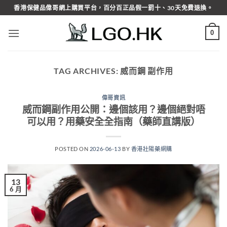
Skip
香港保健品偉哥網上購買平台，百分百正品假一罰十、30天免費退換。
to
content
0
TAG ARCHIVES:
威而鋼 副作用
偉哥資訊
威而鋼副作用公開：邊個該用？邊個絕對唔
可以用？用藥安全全指南（藥師直講版）
POSTED ON
2026-06-13
BY
香港壯陽藥網購
13
6 月