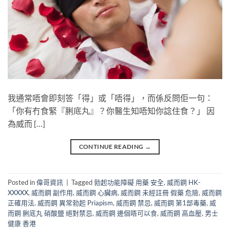
我通常唔會即刻答「得」或「唔得」，而係反問佢一句：
「你有冇食緊『脷底丸』？你醫生知唔知你諗住食？」​ 因
為威而 […]
CONTINUE READING
→
Posted in
偉哥資訊
|
Tagged
勃起功能障礙 用藥 安全
,
威而鋼 HK-
XXXXX
,
威而鋼 副作用
,
威而鋼 心臟病
,
威而鋼 未經註冊 假藥 危險
,
威而鋼
正確用法
,
威而鋼 異常勃起 Priapism
,
威而鋼 禁忌
,
威而鋼 第1部毒藥
,
威
而鋼 脷底丸 硝酸鹽 絕對禁忌
,
威而鋼 邊個唔可以食
,
威而鋼 高血壓
,
男士
健康 香港