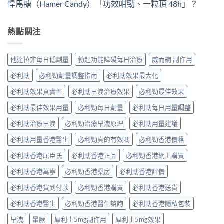
悍馬糖（Hamer Candy）「功效咁勁、一粒頂 48h」？
熱點關注
他達拉非每日低劑量
勃起功能障礙每日治療
威而鋼 副作用
必利勁
必利勁劑量調整指南
必利勁效果最大化
必利勁效果真實性
必利勁早洩治療效果
必利勁最佳效果
必利勁最佳效果用量
必利勁每日劑量
必利勁每日用量調整
必利勁治療早洩
必利勁治療早洩原理
必利勁用量建議
必利勁用量香港醫生
必利勁真的有效嗎
必利勁香港價格
必利勁香港屈臣氏
必利勁香港正品
必利勁香港網上購買
必利勁香港萬寧
必利勁香港藥房
必利勁香港評價
必利勁香港貨到付款
必利勁香港購買
必利勁香港送貨
必利勁香港醫生
必利勁香港醫生諮詢
必利勁香港隱私包裝
早洩
暈厥
犀利士5mg副作用
犀利士5mg效果