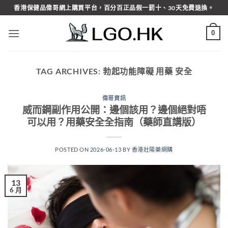
Skip
香港保健品偉哥網上購買平台，百分百正品假一罰十、30天免費退換。
to
content
0
TAG ARCHIVES:
勃起功能障礙 用藥 安全
偉哥資訊
威而鋼副作用公開：邊個該用？邊個絕對唔
可以用？用藥安全全指南（藥師直講版）
POSTED ON
2026-06-13
BY
香港壯陽藥網購
13
6 月