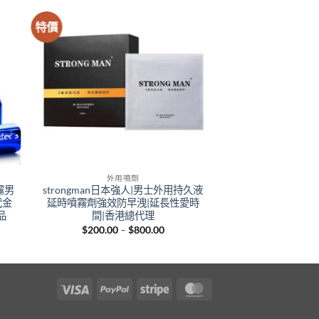
特價
外用噴劑
霧男
strongman日本強人|男士外用持久液
代金
延時噴霧劑強效防早洩|延長性愛時
品
間|香港總代理
nt
Price
$
200.00
–
$
800.00
range:
$200.00
00.
through
$800.00
Visa
PayPal
Stripe
MasterCard