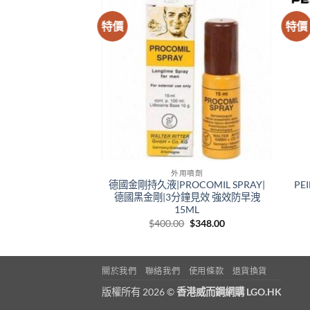
特價
特價
用噴劑
外用噴劑
液男性持久延時噴霧
德國金剛持久液|PROCOMIL SPRAY|
PE
法國進口屈香港藥店
德國黑金剛|3分鐘見效 強效防早洩
品售賣
15ML
Original
Current
Original
Current
0
$
288.00
$
400.00
$
348.00
price
price
price
price
was:
is:
was:
is:
$400.00.
$288.00.
$400.00.
$348.00.
關於我們
聯絡我們
使用條款
退貨換貨
版權所有 2026 ©
香港威而鋼網購 LGO.HK