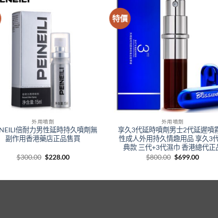
特價
外用噴劑
外用噴劑
INEILI倍耐力男性延時持久噴劑無
享久3代延時噴劑男士2代延遲噴
副作用香港藥店正品售買
性成人外用持久情趣用品 享久3
典款 三代+3代濕巾 香港總代正
Original
Current
Original
Curre
$
300.00
$
228.00
$
800.00
$
699.00
price
price
price
price
was:
is:
was:
is:
$300.00.
$228.00.
$800.00.
$699.