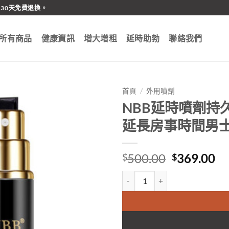
30天免費退換。
所有商品
健康資訊
增大增粗
延時助勃
聯絡我們
首頁
/
外用噴劑
NBB延時噴劑持
延長房事時間男士
Original
Cu
500.00
369.00
$
$
price
pr
NBB延時噴劑持久不麻硬久不泄
was:
is:
$500.00.
$3