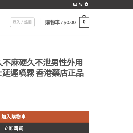
購物車 /
$
0.00
0
登入 / 註冊
久不麻硬久不泄男性外用
延遲噴霧 香港藥店正品
rrent
ice
男性外用延長房事時間男士延遲噴霧 香港藥店正品 數量
69.00.
加入購物車
立即購買