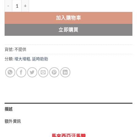
馬來西亞汗馬糖 Xtreme Candy 1盒30粒 悍馬糖藍糖 香港現貨正品 數
加入購物車
立即購買
貨號:
不提供
分類:
增大增粗
,
延時助勃
描述
額外資訊
馬來西亞汗馬糖